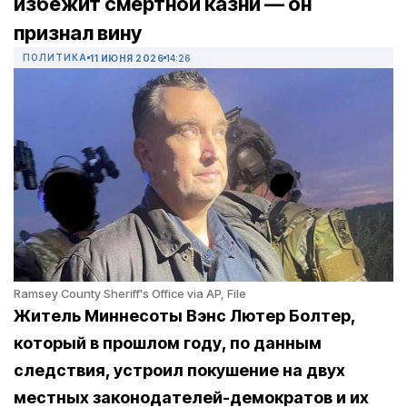
избежит смертной казни — он
признал вину
ПОЛИТИКА
11 ИЮНЯ 2026
14:26
Ramsey County Sheriff's Office via AP, File
Житель Миннесоты Вэнс Лютер Болтер,
который в прошлом году, по данным
следствия, устроил покушение на двух
местных законодателей-демократов и их