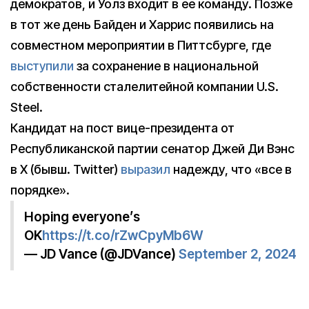
демократов, и Уолз входит в ее команду. Позже
в тот же день Байден и Харрис появились на
совместном мероприятии в Питтсбурге, где
выступили
за сохранение в национальной
собственности сталелитейной компании U.S.
Steel.
Кандидат на пост вице-президента от
Республиканской партии сенатор Джей Ди Вэнс
в X (бывш. Twitter)
выразил
надежду, что «все в
порядке».
Hoping everyone’s
OK
https://t.co/rZwCpyMb6W
— JD Vance (@JDVance)
September 2, 2024