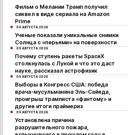
Фильм о Мелании Трамп получил
сиквел в виде сериала на Amazon
Prime
05 АВГУСТА 2026
Ученые показали уникальные снимки
Солнца с «перьями» на поверхности
05 АВГУСТА 2026
Почему ступень ракеты SpaceX
столкнулась с Луной и что это даст
науке, рассказал астрофизик
05 АВГУСТА 2026
Выборы в Конгресс США: победа
врача-мусульманина Эль-Сайеда,
проигрыш трамписта «фантому» и
другие итоги праймериз
05 АВГУСТА 2026
Установлена причина
разрушительного пожара,
вспыхнувшего в прошлом году в