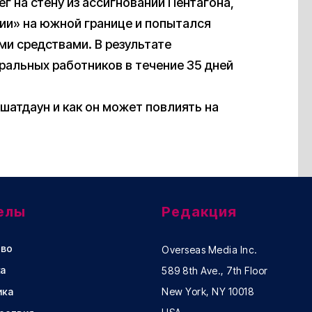
 на стену из ассигнований Пентагона,
ции» на южной границе и попытался
и средствами. В результате
альных работников в течение 35 дней
е шатдаун и как он может повлиять на
елы
Редакция
во
Overseas Media Inc.
а
589 8th Ave., 7th Floor
ика
New York, NY 10018