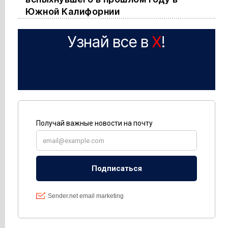
Южной Калифорнии
Узнай все в
X
!