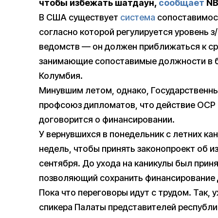
чтобы избежать шатдаун,
сообщает
NB
В США существует
система
сопоставимост
согласно которой регулируется уровень з
ведомств — он должен приближаться к с
занимающие сопоставимые должности в би
Колумбия.
Минувшим летом, однако, Государственн
профсоюз дипломатов, что действие OCP и
договорится о финансировании.
У вернувшихся в понедельник с летних ка
недель, чтобы принять законопроект об и
сентября. До ухода на каникулы был при
позволяющий сохранить финансирование д
Пока что переговоры идут с трудом. Так,
спикера Палаты представителей республ