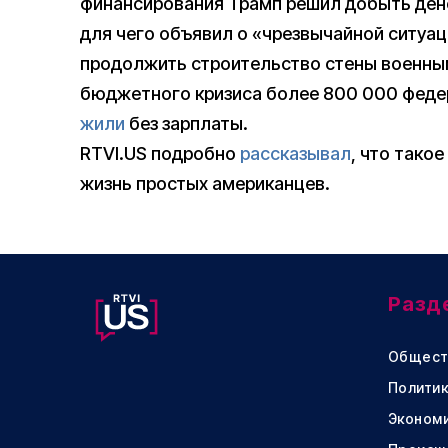
финансирования Трамп решил добыть денег
для чего объявил о «чрезвычайной ситуа
продолжить строительство стены военным
бюджетного кризиса более 800 000 федер
жили
без зарплаты.
RTVI.US подробно
рассказывал
, что тако
жизнь простых американцев.
Разд
Общест
Политик
Эконом