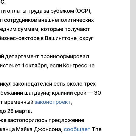
C.
и оплаты труда за рубежом (OCP),
/п сотрудников внешнеполитических
редним суммам, которые получают
знес-секторе в Вашингтоне, округ
ый департамент проинформировал
стечет 1 октября, если Конгресс не
никул законодателей есть около трех
збежании шатдауна; крайний срок — 30
нят временный
законопроект
,
о 28 марта.
 уже застопорилось предложение
иканца Майка Джонсона,
сообщает
The