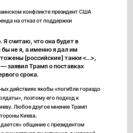
раинском конфликте президент США
ренда на отказ от поддержки
 Я считаю, что она будет в
бы не я, а именно я дал им
тожены [российские] танки <…>,
, — заявил Трамп о поставках
ервого срока.
ных действиях якобы «погибли гораздо
олдаты», поэтому его подход к
иеву. Любое другое мнение Трамп
стороны Киева.
о дается» общение с президентом