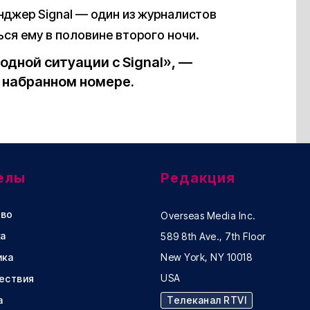
джер Signal — один из журналистов
ся ему в половине второго ночи.
одной ситуации с Signal», —
 набранном номере.
елы
Редакция
во
Overseas Media Inc.
а
589 8th Ave., 7th Floor
ика
New York, NY 10018
USA
ествия
а
Телеканал RTVI