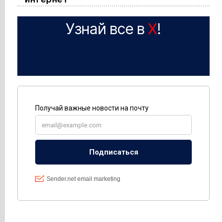
Узнай все в
X
!