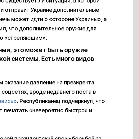
с существует ли ситуация, в которой
 и отправит Украине дополнительные
 речь может идти о «стороне Украины», а
ил, что дополнительное оружие для
но «стреляющим».
лями, это может быть оружие
кой системы. Есть много видов
м оказание давление на президента
соцсетях, вроде недавнего поста в
овись»
. Республиканец подчеркнул, что
т печатать «невероятно быстро» и
торой президентский срок «борьбой за