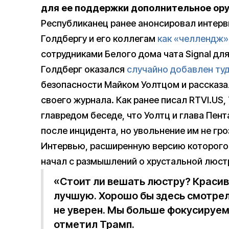
для ее поддержки дополнительное ору
Республиканец ранее анонсировал интер
Голдбергу и его коллегам
как «челлендж»
сотрудниками Белого дома чата Signal дл
Голдберг оказался
случайно добавлен ту
безопасности Майком Уолтцом и рассказа
своего журнала. Как ранее писал RTVI.US,
главредом беседе, что Уолтц и глава Пент
после инцидента, но увольнение им не гро
Интервью, расширенную версию которого
начал с размышлений о хрустальной люст
«Стоит ли вешать люстру? Краси
лучшую. Хорошо бы здесь смотрел
не уверен. Мы больше фокусируемс
отметил Трамп.