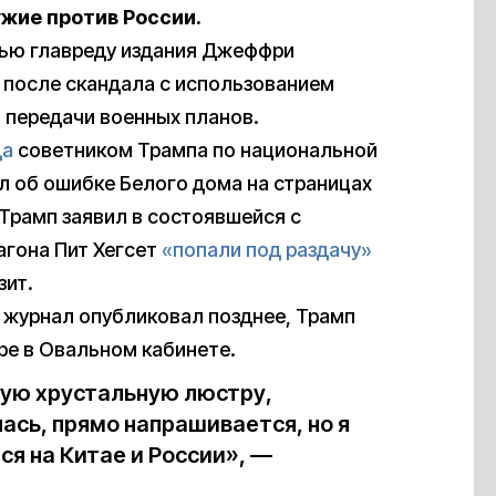
жие против России.
вью главреду издания Джеффри
после скандала с использованием
я передачи военных планов.
да
советником Трампа по национальной
л об ошибке Белого дома на страницах
 Трамп заявил в состоявшейся с
агона Пит Хегсет
«попали под раздачу»
зит.
 журнал опубликовал позднее, Трамп
ре в Овальном кабинете.
вую хрустальную люстру,
ась, прямо напрашивается, но я
я на Китае и России», —