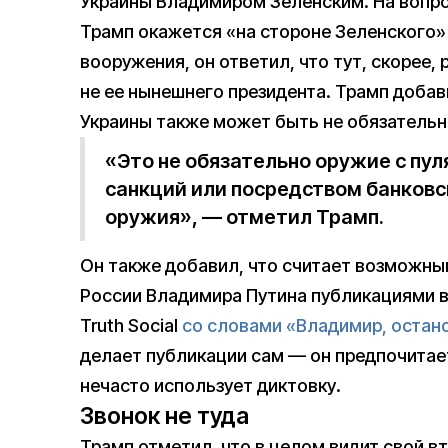
Украины Владимиром Зеленским. На вопро
Трамп окажется «на стороне Зеленского»
вооружения, он ответил, что тут, скорее,
не ее нынешнего президента. Трамп добав
Украины также может быть не обязатель
«Это не обязательно оружие с пу
санкций или посредством банковс
оружия», — отметил Трамп.
Он также добавил, что считает возможны
России Владимира Путина публикациями в 
Truth Social
со словами «Владимир, остан
делает публикации сам — он предпочитае
нечасто использует диктовку.
Звонок не туда
Трамп отметил, что в целом видит свой в