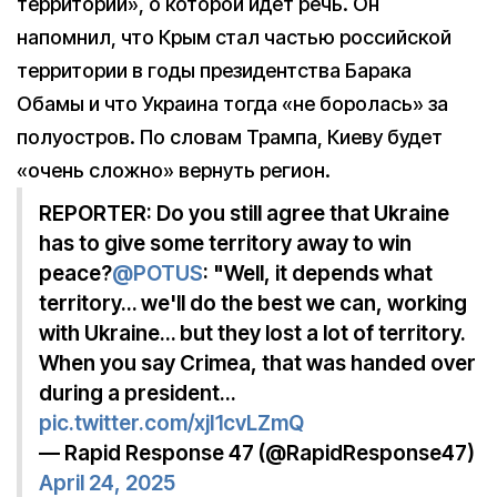
территории», о которой идет речь. Он
напомнил, что Крым стал частью российской
территории в годы президентства Барака
Обамы и что Украина тогда «не боролась» за
полуостров. По словам Трампа, Киеву будет
«очень сложно» вернуть регион.
REPORTER: Do you still agree that Ukraine
has to give some territory away to win
peace?
@POTUS
: "Well, it depends what
territory… we'll do the best we can, working
with Ukraine… but they lost a lot of territory.
When you say Crimea, that was handed over
during a president…
pic.twitter.com/xjI1cvLZmQ
— Rapid Response 47 (@RapidResponse47)
April 24, 2025