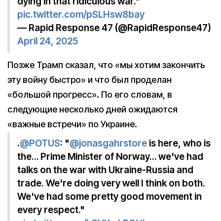
dying in that ridiculous war."
pic.twitter.com/pSLHsw8bay
— Rapid Response 47 (@RapidResponse47)
April 24, 2025
Позже Трамп сказал, что «мы хотим закончить
эту войну быстро» и что был проделан
«большой прогресс». По его словам, в
следующие несколько дней ожидаются
«важные встречи» по Украине.
.
@POTUS
: "
@jonasgahrstore
is here, who is
the… Prime Minister of Norway… we've had
talks on the war with Ukraine-Russia and
trade. We're doing very well I think on both.
We've had some pretty good movement in
every respect."