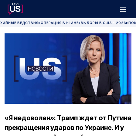
ХИЙНЫЕ БЕДСТВИЯ
ОПЕРАЦИЯ В ИРАНЕ
ВЫБОРЫ В США - 2026
ПОК
▶
▶
▶
«Я недоволен»: Трамп ждет от Путина
прекращения ударов по Украине. И у