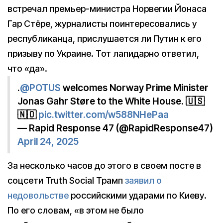
встречал премьер-министра Норвегии Йонаса
Гар Стёре, журналисты поинтересовались у
республиканца, прислушается ли Путин к его
призыву по Украине. Тот лапидарно ответил,
что «да».
.
@POTUS
welcomes Norway Prime Minister
Jonas Gahr Støre to the White House. 🇺🇸
🇳🇴
pic.twitter.com/w588NHePaa
— Rapid Response 47 (@RapidResponse47)
April 24, 2025
За несколько часов до этого в своем посте в
соцсети Truth Social Трамп
заявил о
недовольстве
российскими ударами по Киеву.
По его словам, «в этом не было