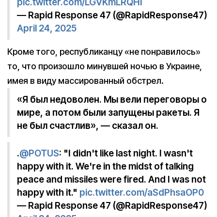
pic.twitter.com/LGVKmLRQHl
— Rapid Response 47 (@RapidResponse47)
April 24, 2025
Кроме того, республиканцу «не понравилось»
то, что произошло минувшей ночью в Украине,
имея в виду массированный обстрел.
«Я был недоволен. Мы вели переговоры о
мире, а потом были запущены ракеты. Я
не был счастлив», — сказал он.
.
@POTUS
: "I didn't like last night. I wasn't
happy with it. We're in the midst of talking
peace and missiles were fired. And I was not
happy with it."
pic.twitter.com/aSdPhsaOP0
— Rapid Response 47 (@RapidResponse47)