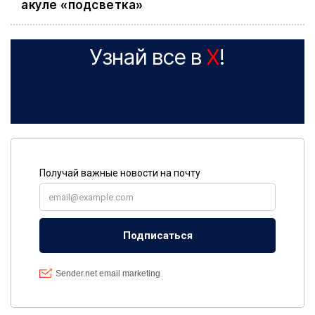
акуле «подсветка»
Узнай все в
X
!