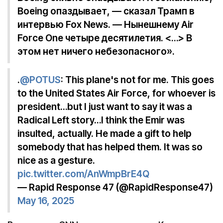
Boeing опаздывает, — сказал Трамп в
интервью Fox News. — Нынешнему Air
Force One четыре десятилетия. <…> В
этом нет ничего небезопасного».
.
@POTUS
: This plane's not for me. This goes
to the United States Air Force, for whoever is
president…but I just want to say it was a
Radical Left story…I think the Emir was
insulted, actually. He made a gift to help
somebody that has helped them. It was so
nice as a gesture.
pic.twitter.com/AnWmpBrE4Q
— Rapid Response 47 (@RapidResponse47)
May 16, 2025