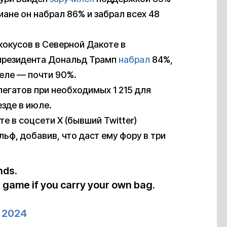
зиане он набрал 86% и забрал всех 48
кокусов в Северной Дакоте в
 президента Дональд Трамп
набрал
84%,
еле — почти 90%.
легатов при необходимых 1 215 для
зде в июле.
е в соцсети X (бывший Twitter)
ьф, добавив, что даст ему фору в три
nds.
ur game if you carry your own bag.
 2024