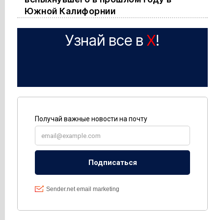
Южной Калифорнии
Узнай все в
X
!