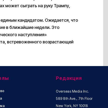
ах может сыграть на руку Трампу,
 с единым кандидатом. Ожидается, что
ие в ближайшие недели. Это
ческого наступления»
та, встревоженного возрастающей
елы
Редакция
во
Overseas Media Inc.
а
589 8th Ave., 7th Floor
ика
New York, NY 10018