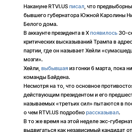
Накануне RTVI.US
писал
, что предвыборны
бывшего губернатора Южной Каролины Ни
Белого дома.
В аккаунте президента в X
появилось
30-се
критических высказываний Трампа в адре
партии, где он называет Хейли «сумасшедш
мозги».
Хейли,
выбывшая
из гонки 6 марта, пока 
команды Байдена.
Несмотря на то, что основное противост
действующим президентом и его предшест
называемых «третьих сил» пытаются в пос
о чем RTVI.US подробно
рассказывал
.
В то же время на этой неделе экс-губерн
выдвигаться как независимый кандидат от