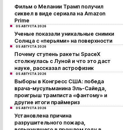
Фильм о Мелании Трамп получил
сиквел в виде сериала на Amazon
Prime
05 АВГУСТА 2026
Ученые показали уникальные снимки
Солнца с «перьями» на поверхности
05 АВГУСТА 2026
Почему ступень ракеты SpaceX
столкнулась с Луной и что это даст
науке, рассказал астрофизик
05 АВГУСТА 2026
Выборы в Конгресс США: победа
врача-мусульманина Эль-Сайеда,
проигрыш трамписта «фантому» и
другие итоги праймериз
05 АВГУСТА 2026
Установлена причина
разрушительного пожара,
вспыхнувшего в прошлом году в