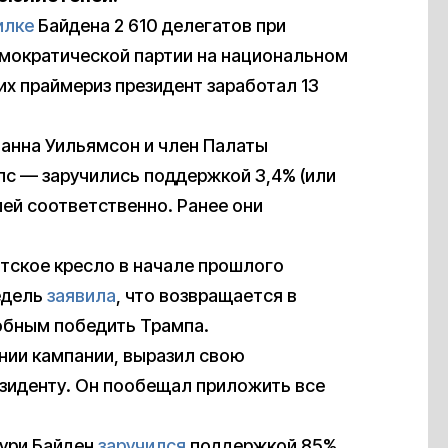
илке
Байдена 2 610 делегатов при
мократической партии на национальном
х праймериз президент заработал 13
анна Уильямсон и член Палаты
с — заручились поддержкой 3,4% (или
елей соответственно. Ранее они
нтское кресло в начале прошлого
едель
заявила
, что возвращается в
собным победить Трампа.
нии кампании, выразил свою
иденту. Он пообещал приложить все
сури Байден
заручился
поддержкой 85%