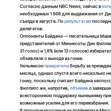
Согласно данным NBC News, сейчас в
коп
необходимых 1 968 для выдвижения от Де
съезде в августе. По
результатам
последни
делегатов.
Оппоненты Байдена — писательница Мари
представителей от Миннесоты Дин Филлип
31 голос) и 1,8% (или 13 голосов) избират
объявляли о выходе из гонки.
Уильямсон
прекратила
борьбу за президе
месяца, однако спустя всего несколько н
гонку, поскольку считает Байдена неспо
Филлипс же, напротив,
объявив
о заверше
всестороннюю поддержку нынешнему през
возможные усилия для его переизбрания.
В прошлые выходные на праймериз в Мис