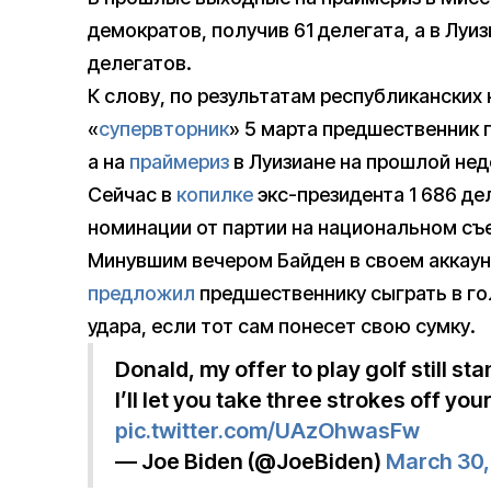
демократов, получив 61 делегата, а в Луи
делегатов.
К слову, по результатам республиканских 
«
супервторник
» 5 марта предшественник
а на
праймериз
в Луизиане на прошлой нед
Сейчас в
копилке
экс-президента 1 686 де
номинации от партии на национальном съе
Минувшим вечером Байден в своем аккаунт
предложил
предшественнику сыграть в гол
удара, если тот сам понесет свою сумку.
Donald, my offer to play golf still sta
I’ll let you take three strokes off yo
pic.twitter.com/UAzOhwasFw
— Joe Biden (@JoeBiden)
March 30,