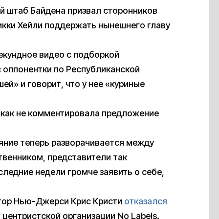
й штаб Байдена призвал сторонников
кки Хейли поддержать нынешнего главу
кундное видео с подборкой
с оппонентки по Республиканской
ей» и говорит, что у нее «куриные
никак не комментировала предложение
ояние теперь разворачивается между
венником, представители так
ледние недели громче заявить о себе,
атор Нью-Джерси Крис Кристи
отказался
 центристской организации No Labels.