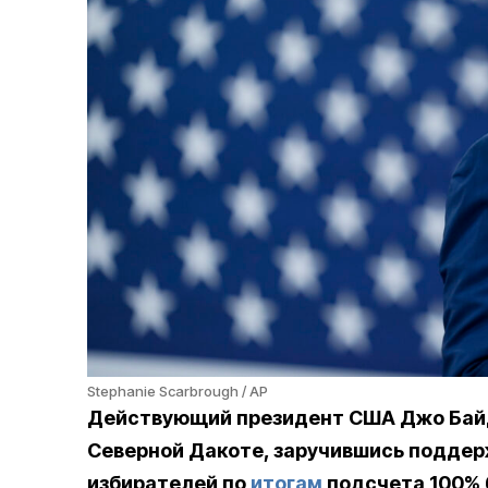
Stephanie Scarbrough / AP
Действующий президент США Джо Байд
Северной Дакоте, заручившись поддерж
избирателей по
итогам
подсчета 100% 