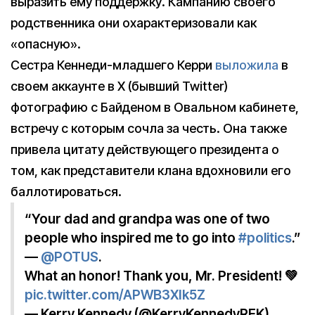
выразить ему поддержку. Кампанию своего
родственника они охарактеризовали как
«опасную».
Сестра Кеннеди-младшего Керри
выложила
в
своем аккаунте в X (бывший Twitter)
фотографию с Байденом в Овальном кабинете,
встречу с которым сочла за честь. Она также
привела цитату действующего президента о
том, как представители клана вдохновили его
баллотироваться.
“Your dad and grandpa was one of two
people who inspired me to go into
#politics
.”
—
@POTUS
.
What an honor! Thank you, Mr. President! 💚
pic.twitter.com/APWB3XIk5Z
— Kerry Kennedy (@KerryKennedyRFK)