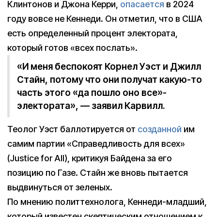
Клинтонов и Джона Керри,
опасается
в 2024
году вовсе не Кеннеди. Он отметил, что в США
есть определенный процент электората,
который готов «всех послать».
«И меня беспокоят Корнел Уэст и Джилл
Стайн, потому что они получат какую-то
часть этого «да пошло оно все»-
электората», — заявил Карвилл.
Теолог Уэст баллотируется от
созданной
им
самим партии «Справедливость для всех»
(Justice for All), критикуя Байдена за его
позицию по Газе. Стайн же вновь пытается
выдвинуться от зеленых.
По мнению политтехнолога, Кеннеди-младший,
который известен скептическим отношением к