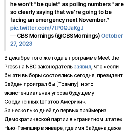
he won't "be quiet" as polling numbers "are
so clearly saying that we’re going to be
facing an emergency next November.”
pic.twitter.com/7tP0QJaKgJ
— CBS Mornings (@CBSMornings)
October
27, 2023
В декабре того же года в программе Meet the
Press на NBC законодатель
заявил
, что «если
бы эти выборы состоялись сегодня, президент
Байден проиграл бы [Трампу], и это
экзистенциальная угроза будущему
Соединенных Штатов Америки».
За несколько дней до первых праймериз
Демократической партии в «гранитном штате»
Нью-Гэмпшир в январе, где имя Байдена даже