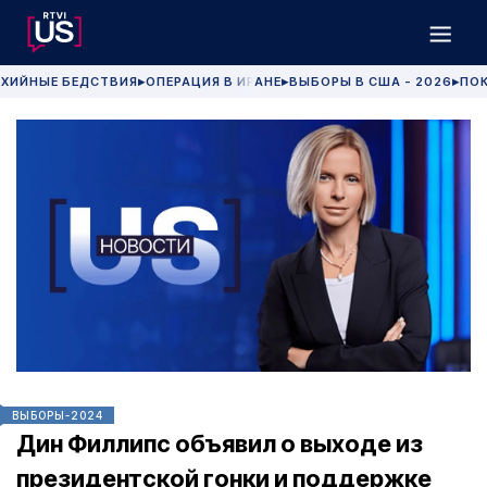
ХИЙНЫЕ БЕДСТВИЯ
ОПЕРАЦИЯ В ИРАНЕ
ВЫБОРЫ В США - 2026
ПОК
▶
▶
▶
ВЫБОРЫ-2024
Дин Филлипс объявил о выходе из
президентской гонки и поддержке