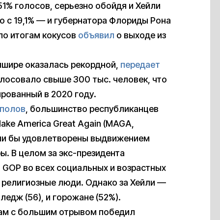
51% голосов, серьезно обойдя и Хейли
о с 19,1% — и губернатора Флориды Рона
по итогам кокусов
объявил
о выходе из
пшире оказалась рекордной,
передает
олосовало свыше 300 тыс. человек, что
ированный в 2020 году.
тполов
, большинство республиканцев
ke America Great Again (MAGA,
ыли бы удовлетворены выдвижением
. В целом за экс-президента
GOP во всех социальных и возрастных
 религиозные люди. Однако за Хейли —
едж (56), и горожане (52%).
там с большим отрывом победил