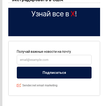
Узнай все в
X
!