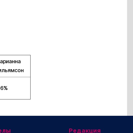
арианна
ильямсон
,6%
елы
Редакция