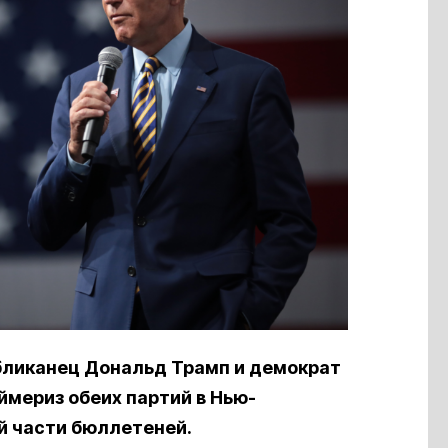
бликанец Дональд Трамп и демократ
ймериз обеих партий в Нью-
й части бюллетеней.