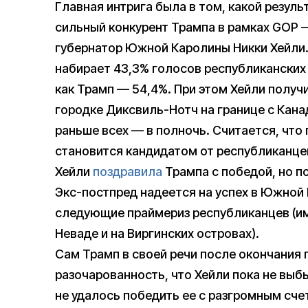
Главная интрига была в том, какой резул
сильный конкурент Трампа в рамках GOP
губернатор Южной Каролины Никки Хейли
набирает 43,3% голосов республиканских
как Трамп — 54,4%. При этом Хейли получ
городке Диксвиль-Нотч на границе с Кана
раньше всех — в полночь. Считается, что
становится кандидатом от республиканцев
Хейли
поздравила
Трампа с победой, но по
Экс-постпред надеется на успех в Южной 
следующие праймериз республиканцев (им
Неваде и на Виргинских островах).
Сам Трамп в своей речи после окончания
разочарованность, что Хейли пока не выбы
не удалось победить ее с разгромным сч