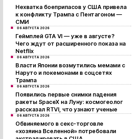
Нехватка боеприпасов у США привела
к конфликту Трампа с Пентагоном —
СМИ
06 АВГУСТА 2026
Геймплей GTA VI — уже в августе?
Чего ждут от расширенного показа на
Netflix
06 АВГУСТА 2026
Власти Японии возмутились мемами с
Наруто и покемонами в соцсетях
Трампа
06 АВГУСТА 2026
Появились первые снимки падения
ракеты SpaceX на Луну: космогеолог
рассказал RTVI, что узнают ученые
06 АВГУСТА 2026
Обвиняемого в секс-торговле
«хозяина Вселенной» потребовали
экстрадировать в США