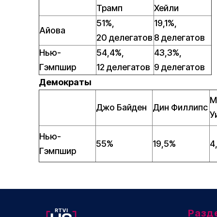
Трамп
Хейли
51%,
19,1%,
Айова
20 делегатов
8 делегатов
Нью-
54,4%,
43,3%,
Гэмпшир
12 делегатов
9 делегатов
Демократы
М
Джо Байден
Дин Филлипс
У
Нью-
55%
19,5%
4
Гэмпшир
Разд