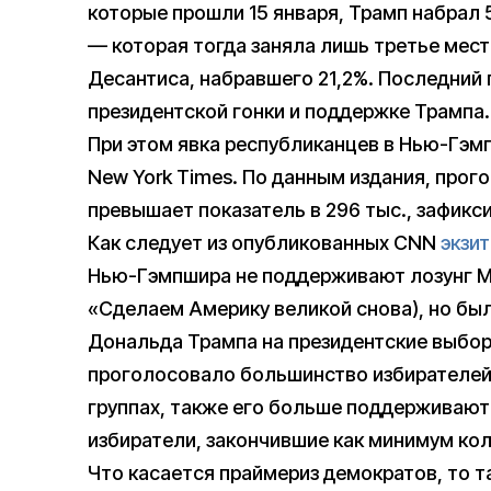
которые прошли 15 января, Трамп набрал 
— которая тогда заняла лишь третье мест
Десантиса, набравшего 21,2%. Последний 
президентской гонки и поддержке Трампа.
При этом явка республиканцев в Нью-Гэм
New York Times. По данным издания, прог
превышает показатель в 296 тыс., зафикс
Как следует из опубликованных CNN
экзи
Нью-Гэмпшира не поддерживают лозунг Ma
«Сделаем Америку великой снова), но б
Дональда Трампа на президентские выборы
проголосовало большинство избирателей 
группах, также его больше поддерживают
избиратели, закончившие как минимум колл
Что касается праймериз демократов, то 