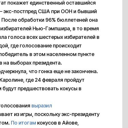
ьтат покажет единственный оставшийся
 — экс-постпред США при ООН и бывший
. После обработки 96% бюллетеней она
 избирателей Нью-Гэмпшира, в то время
ила голоса всех шестерых избирателей в
дой, где голосование происходит
 победитель в этом населенном пункте
 на выборах президента.
дчеркнула, что гонка еще не закончена.
Каролине, где 24 февраля пройдут
 будут предшествовать кокусы в
 голосования
выразил
вает из игры, поскольку экс-президенту
етом.
По итогам
кокусов в Айове,