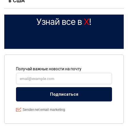
в США
Узнай все в
X
!