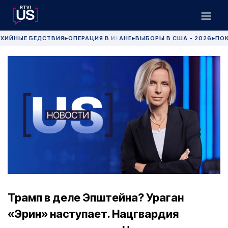
ХИЙНЫЕ БЕДСТВИЯ
ОПЕРАЦИЯ В ИРАНЕ
ВЫБОРЫ В США - 2026
ПОК
▶
▶
▶
Трамп в деле Эпштейна? Ураган
«Эрин» наступает. Нацгвардия