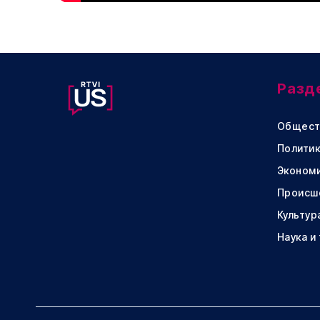
Разд
Общест
Политик
Эконом
Происш
Культур
Наука и