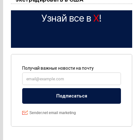
Узнай все в
X
!