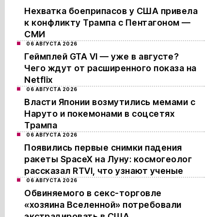
Нехватка боеприпасов у США привела
к конфликту Трампа с Пентагоном —
СМИ
06 АВГУСТА 2026
Геймплей GTA VI — уже в августе?
Чего ждут от расширенного показа на
Netflix
06 АВГУСТА 2026
Власти Японии возмутились мемами с
Наруто и покемонами в соцсетях
Трампа
06 АВГУСТА 2026
Появились первые снимки падения
ракеты SpaceX на Луну: космогеолог
рассказал RTVI, что узнают ученые
06 АВГУСТА 2026
Обвиняемого в секс-торговле
«хозяина Вселенной» потребовали
экстрадировать в США