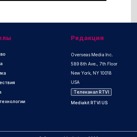
елы
Редакция
во
Overseas Media Inc.
а
589 8th Ave., 7th Floor
ика
New York, NY 10018
USA
ествия
а
Телеканал RTVI
 технологии
Mediakit RTVI US