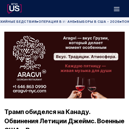
ХИЙНЫЕ БЕДСТВИЯ
ОПЕРАЦИЯ В ИРАНЕ
ВЫБОРЫ В США - 2026
ПОК
▶
▶
▶
Трамп обиделся на Канаду.
Обвинения Летиции Джеймс. Военные