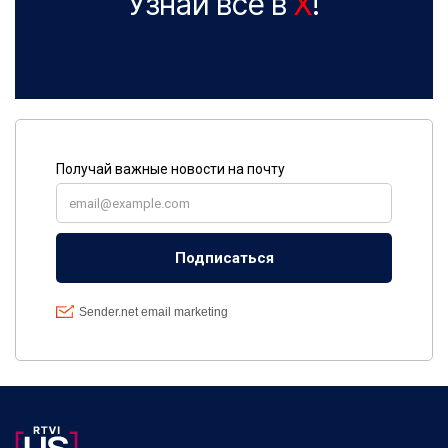
Узнай все в
X
!