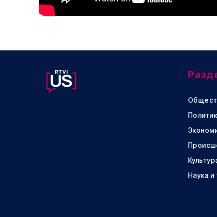
Разд
Общест
Политик
Эконом
Происш
Культур
Наука и