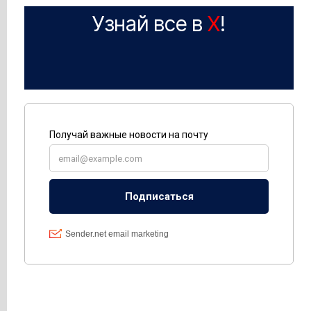
Узнай все в
X
!