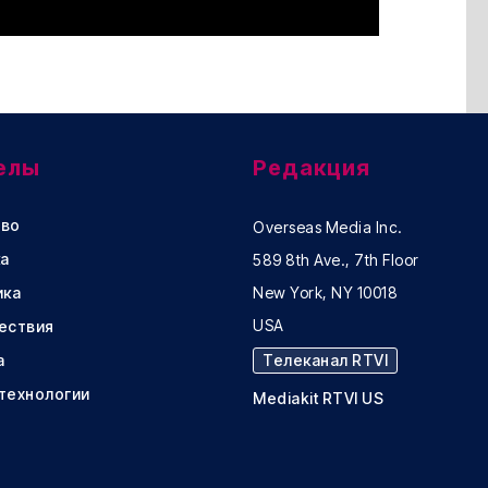
елы
Редакция
во
Overseas Media Inc.
а
589 8th Ave., 7th Floor
ика
New York, NY 10018
USA
ествия
а
Телеканал RTVI
 технологии
Mediakit RTVI US