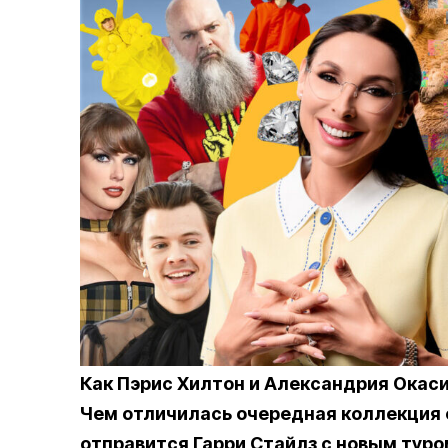
Как Пэрис Хилтон и Александрия Окас
Чем отличилась очередная коллекция 
отправится Гарри Стайлз с новым туро