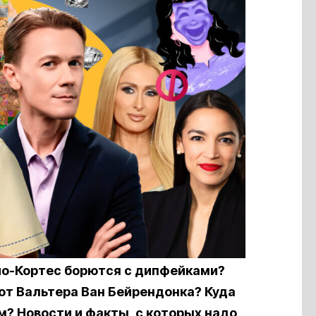
ио-Кортес борются с дипфейками?
от Вальтера Ван Бейрендонка? Куда
м? Новости и факты, с которых надо