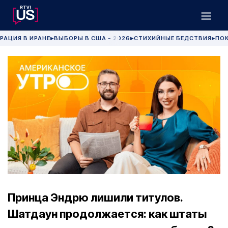
РАЦИЯ В ИРАНЕ
ВЫБОРЫ В США - 2026
СТИХИЙНЫЕ БЕДСТВИЯ
ПОК
▶
▶
▶
Принца Эндрю лишили титулов.
Шатдаун продолжается: как штаты