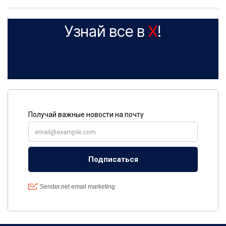
Узнай все в
X
!