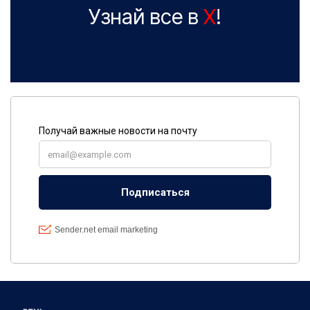
Узнай все в
X
!