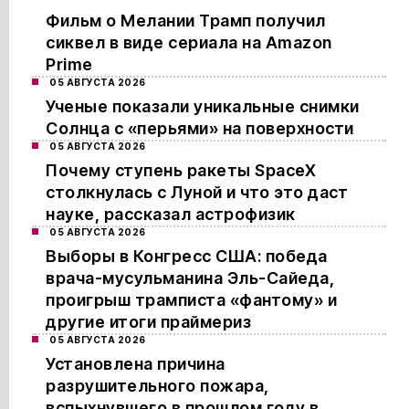
Фильм о Мелании Трамп получил
сиквел в виде сериала на Amazon
Prime
05 АВГУСТА 2026
Ученые показали уникальные снимки
Солнца с «перьями» на поверхности
05 АВГУСТА 2026
Почему ступень ракеты SpaceX
столкнулась с Луной и что это даст
науке, рассказал астрофизик
05 АВГУСТА 2026
Выборы в Конгресс США: победа
врача-мусульманина Эль-Сайеда,
проигрыш трамписта «фантому» и
другие итоги праймериз
05 АВГУСТА 2026
Установлена причина
разрушительного пожара,
вспыхнувшего в прошлом году в