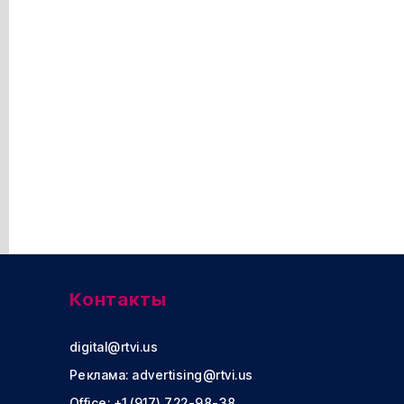
Контакты
digital@rtvi.us
Реклама:
advertising@rtvi.us
Office: +1 (917) 722-98-38