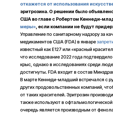
откажется от использования искусств
эритрозина. О решении было объявлен
США во главе с Робертом Кеннеди-мл
меры»
, если компании не будут приде
Управление по санитарному надзору за к
медикаментов США (FDA) в январе
запрет
известный как E127 или «красный красите
что исследование 2022 года подтвердило
крыс, однако в исследованиях среди люде
достигнуты. FDA входит в состав Минздр
В марте Кеннеди-младший встречался с ру
других продовольственных компаний, чтоб
от таких красителей. Эритрозин производ
также используют в офтальмологической 
очередь является производным от фенола