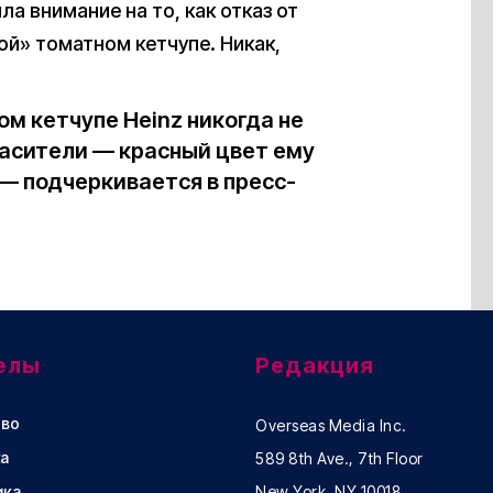
а внимание на то, как отказ от
ой» томатном кетчупе. Никак,
м кетчупе Heinz никогда не
асители — красный цвет ему
— подчеркивается в пресс-
елы
Редакция
во
Overseas Media Inc.
а
589 8th Ave., 7th Floor
ика
New York, NY 10018