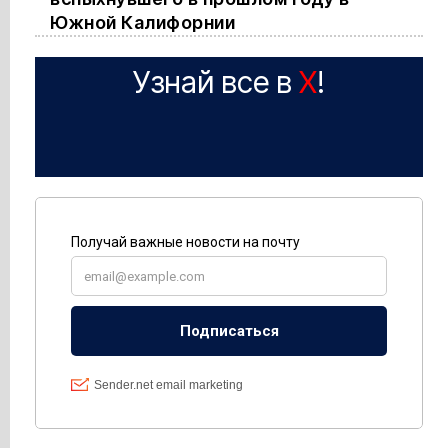
Южной Калифорнии
Узнай все в
X
!