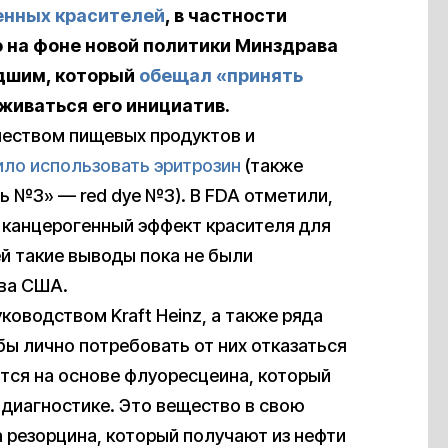
енных красителей
, в частности
о на фоне новой политики Минздрава
адшим, который
обещал «принять
рживаться его инициатив.
ачеством пищевых продуктов и
ило использовать эритрозин
(также
ль №3» — red dye №3). В FDA отметили,
 канцерогенный эффект красителя для
й такие выводы пока не были
ава США.
ководством Kraft Heinz, а также ряда
ы лично потребовать от них отказаться
ится на основе флуоресцеина, который
диагностике. Это вещество в свою
 резорцина, который получают из нефти