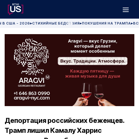
 В США - 2026
СТИХИЙНЫЕ БЕДСТВИЯ
ПОКУШЕНИЯ НА ТРАМПА
ВС
▶
▶
▶
Депортация российских беженцев.
Трамп лишил Камалу Харрис