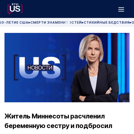
50-ЛЕТИЕ США
СМЕРТИ ЗНАМЕНИТОСТЕЙ
СТИХИЙНЫЕ БЕДСТВИЯ
О
▶
▶
▶
Житель Миннесоты расчленил
беременную сестру и подбросил