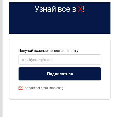
Узнай все в
X
!