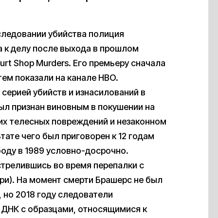
следовании убийства полиция
а к делу после выхода в прошлом
rt Shop Murders. Его премьеру сначала
тем показали на канале HBO.
 серией убийств и изнасилований в
был признан виновным в покушении на
ких телесных повреждений и незаконном
тате чего был приговорен к 12 годам
оду в 1989 условно-досрочно.
астрелившись во время перепалки с
ри). На момент смерти Брашерс не был
, но 2018 году следователи
и ДНК с образцами, относящимися к