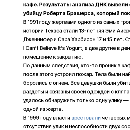
кафе. Результаты анализа ДНК вывели 
убийцу Роберта Брашерса, который поко
В 1991 году жертвами одного из самых гр
истории Техаса стали 13-летняя Эми Айер
Дженнифер и Сара Харбисон 17 и 15 лет. 
I Can’t Believe It’s Yogurt, а две другие 
помещение к закрытию.
По данным следствия, кто-то проник в каф
после этого устроил пожар. Тела были на
боролись с огнем. Все девушки были убит
раздеты и связаны своей одеждой с кляп
удалось обнаружить только одну улику —
одной из жертв.
В 1999 году власти
арестовали
четверых м
отсутствия улик и неспособности двух со