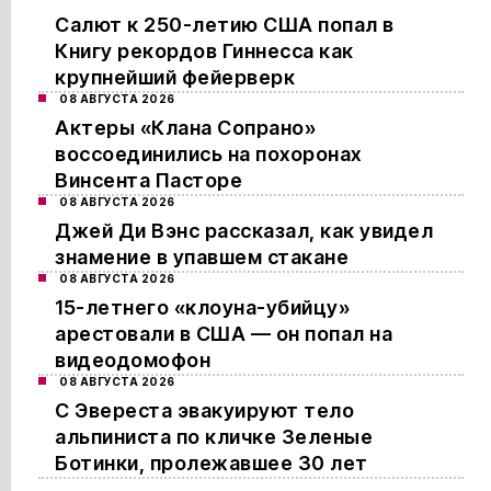
Салют к 250-летию США попал в
Книгу рекордов Гиннесса как
крупнейший фейерверк
08 АВГУСТА 2026
Актеры «Клана Сопрано»
воссоединились на похоронах
Винсента Пасторе
08 АВГУСТА 2026
Джей Ди Вэнс рассказал, как увидел
знамение в упавшем стакане
08 АВГУСТА 2026
15-летнего «клоуна-убийцу»
арестовали в США — он попал на
видеодомофон
08 АВГУСТА 2026
С Эвереста эвакуируют тело
альпиниста по кличке Зеленые
Ботинки, пролежавшее 30 лет