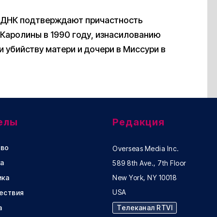
ы ДНК подтверждают причастность
Каролины в 1990 году, изнасилованию
 и убийству матери и дочери в Миссури в
елы
Редакция
во
Overseas Media Inc.
а
589 8th Ave., 7th Floor
ика
New York, NY 10018
USA
ествия
а
Телеканал RTVI