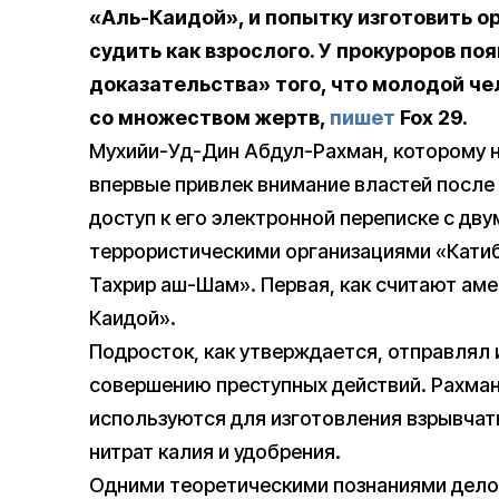
«Аль-Каидой», и попытку изготовить о
судить как взрослого. У прокуроров п
доказательства» того, что молодой че
со множеством жертв,
пишет
Fox 29.
Мухийи-Уд-Дин Абдул-Рахман, которому н
впервые привлек внимание властей после 
доступ к его электронной переписке с дв
террористическими организациями «Катиб
Тахрир аш-Шам». Первая, как считают аме
Каидой».
Подросток, как утверждается, отправлял 
совершению преступных действий. Рахма
используются для изготовления взрывчат
нитрат калия и удобрения.
Одними теоретическими познаниями дело