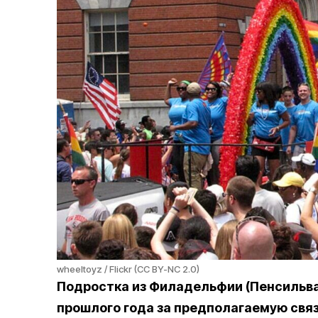
wheeltoyz / Flickr (CC BY-NC 2.0)
Подростка из Филадельфии (Пенсильван
прошлого года за предполагаемую связ