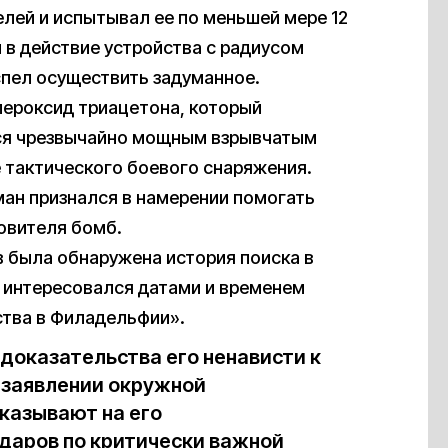
елей и испытывал ее по меньшей мере 12
и в действие устройства с радиусом
успел осуществить задуманное.
пероксид триацетона, который
ся чрезвычайно мощным взрывчатым
е тактического боевого снаряжения.
ман признался в намерении помогать
товителя бомб.
в была обнаружена история поиска в
н интересовался датами и временем
ства в Филадельфии».
доказательства его ненависти к
 заявлении окружной
казывают на его
ударов по критически важной