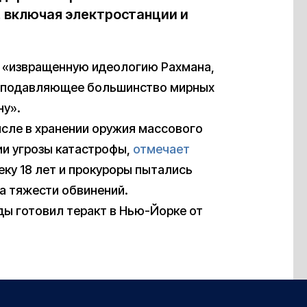
, включая электростанции и
л «извращенную идеологию Рахмана,
т подавляющее большинство мирных
ну».
исле в хранении оружия массового
ии угрозы катастрофы,
отмечает
еку 18 лет и прокуроры пытались
за тяжести обвинений.
ады готовил теракт в Нью-Йорке от