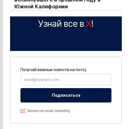
Южной Калифорнии
Узнай все в
X
!