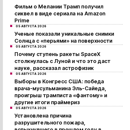
Фильм о Мелании Трамп получил
сиквел в виде сериала на Amazon
Prime
05 АВГУСТА 2026
Ученые показали уникальные снимки
Солнца с «перьями» на поверхности
05 АВГУСТА 2026
Почему ступень ракеты SpaceX
столкнулась с Луной и что это даст
науке, рассказал астрофизик
05 АВГУСТА 2026
Выборы в Конгресс США: победа
врача-мусульманина Эль-Сайеда,
проигрыш трамписта «фантому» и
другие итоги праймериз
05 АВГУСТА 2026
Установлена причина
разрушительного пожара,
вспыхнувшего в прошлом году в