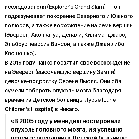
исследователя (Explorer’s Grand Slam) — он
подразумевает покорение Северного и Южного
полюсов, а также восхождение на семь вершин
(Эверест, Аконкагуа, Денали, Килиманджаро,
Эльбрус, массив Винсон, а также Джая либо
Косцюшко).
В 2019 году Панко посвятил свое восхождение
на Эверест (высочайшую вершину Земли)
девочке-подростку Серене Льюис. Они оба
сумели побороть опухоль мозга благодаря
врачам из Детской больницы Лурье (Lurie
Children’s Hospital) в Чикаго.
«В 2005 году у меня диагностировали
опухоль головного мозга, и я успешно
перенес операцию в Детской больнице