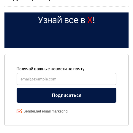
Узнай все в
X
!