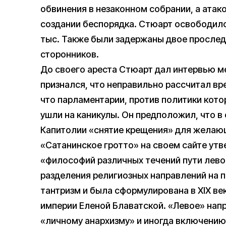
обвинения в незаконном собрании, а ата
создании беспорядка. Стюарт освободился
тыс. Также были задержаны двое прослед
сторонников.
До своего ареста Стюарт дал интервью м
признался, что неправильно рассчитал в
что парламентарии, против политики кото
ушли на каникулы. Он предположил, что в
Капитолии «снятие крещения» для желаю
«Сатанинское гротто» на своем сайте ут
«философий различных течений пути лево
разделения религиозных направлений на п
тантризм и была сформулирована в XIX в
империи Еленой Блаватской. «Левое» нап
«личному анархизму» и иногда включению 