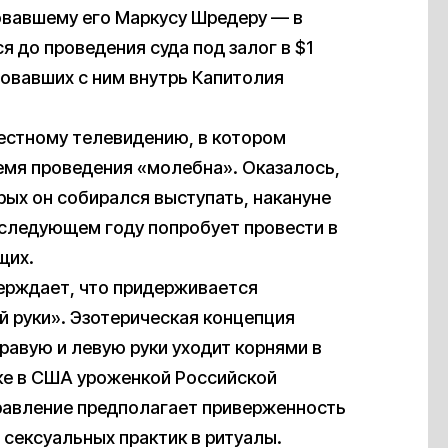
ковавшему его Маркусу Шредеру — в
 до проведения суда под залог в $1
овавших с ним внутрь Капитолия
естному телевидению, в котором
ремя проведения «молебна». Оказалось,
рых он собирался выступать, накануне
 следующем году попробует провести в
щих.
верждает, что придерживается
й руки». Эзотерическая концепция
равую и левую руки уходит корнями в
еке в США уроженкой Российской
равление предполагает приверженность
сексуальных практик в ритуалы.