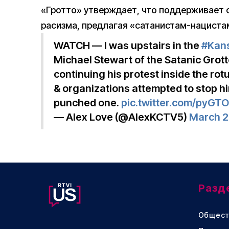
«Гротто» утверждает, что поддерживает 
расизма, предлагая «сатанистам-нацистам
WATCH — I was upstairs in the
#Kan
Michael Stewart of the Satanic Grot
continuing his protest inside the ro
& organizations attempted to stop h
punched one.
pic.twitter.com/pyG
— Alex Love (@AlexKCTV5)
March 2
Разд
Общест