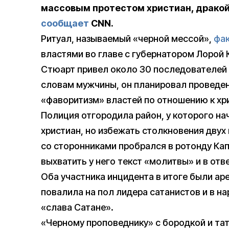
массовым протестом христиан, дракой
сообщает
CNN.
Ритуал, называемый «черной мессой»,
фак
властями во главе с губернатором Лорой 
Стюарт привел около 30 последователей 
словам мужчины, он планировал проведе
«фаворитизм» властей по отношению к хр
Полиция отгородила район, у которого н
христиан, но избежать столкновения двух 
со сторонниками пробрался в ротонду Ка
выхватить у него текст «молитвы» и в отв
Оба участника инцидента в итоге были ар
повалила на пол лидера сатанистов и в на
«слава Сатане».
«Черному проповеднику» с бородкой и та