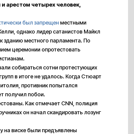
 и арестом четырех человек,
тически был запрещен
местными
Келли, однако лидер сатанистов Майкл
к зданию местного парламента. По
нием церемонии опротестовать
истианам.
ачали собираться сотни протестующих
групп в итоге не удалось. Когда Стюарт
питолия, противник попытался
ет получил побои.
естованы. Как отмечает CNN, полиция
ручниках он начал скандировать лозунг
ту на виске были предъявлены