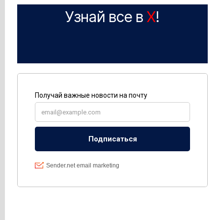
Узнай все в
X
!