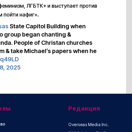
феминизм, ЛГБТК+ и выступает против
 пойти нафиг».
sas
State Capitol Building when
to group began chanting &
tunda. People of Christan churches
im & take Michael’s papers when he
TOq49LD
8, 2025
елы
Редакция
во
Overseas Media Inc.