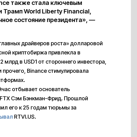
ance также стала ключевым
рамп World Liberty Financial,
чное состояние президента», —
 главных драйверов роста» долларовой
есной криптобиржа привлекла в
 млрд в USD1 от стороннего инвестора,
и прочего, Binance стимулировала
атформах.
йчас отбывает основатель
FTX Сэм Бэнкман-Фрид. Прошлой
ил его к 25 годам тюрьмы за
зывал
RTVI.US.