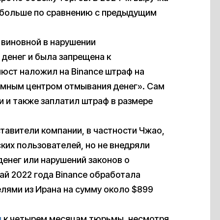
 больше по сравнению с предыдущим
 виновной в нарушении
денег и была запрещена к
нюст наложил на Binance штраф на
омным центром отмывания денег». Сам
 и также заплатил штраф в размере
ставители компании, в частности Чжао,
ких пользователей, но не внедряли
енег или нарушений законов о
май 2022 года Binance обработала
лями из Ирана на сумму около $899
и
к четырем месяцам тюрьмы, несмотря