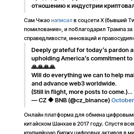
отношению к индустрии криптова
Сам Чжао
написал
в соцсети X (бывший Twi
помилование», и поблагодарил Трампа за
справедливости, инноваций и правосудия»
Deeply grateful for today’s pardon 
upholding America’s commitment to f
🙏🙏🙏🙏
Will do everything we can to help ma
and advance web3 worldwide.
(Still in flight, more posts to come.)…
— CZ 🔶 BNB (@cz_binance)
October
Онлайн платформа для обмена цифровыми
китайском Шанхае в 2017 году. Спустя вс
крупнейшую биржу цифровых активов в ми