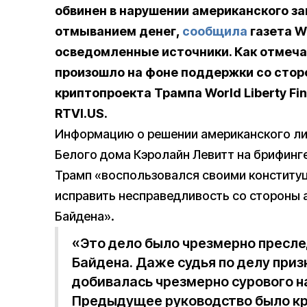
обвинен в нарушении американского за
отмыванием денег,
сообщила
газета Wa
осведомленные источники.
Как отмеча
произошло на фоне поддержки со сто
криптопроекта Трампа World Liberty Fi
RTVI.US.
Информацию о решении американского л
Белого дома Кэролайн Левитт на брифинге 
Трамп «воспользовался своими конститу
исправить несправедливость со стороны 
Байдена».
«Это дело было чрезмерно пресл
Байдена. Даже судья по делу при
добивалась чрезмерно сурового на
Предыдущее руководство было кр