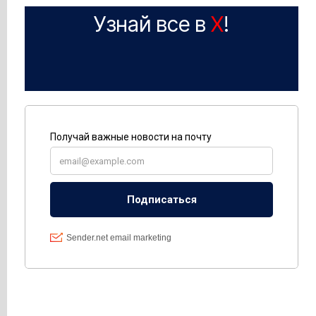
Узнай все в
X
!