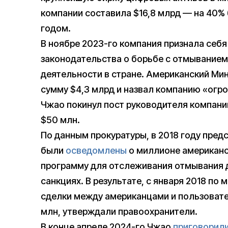
компании составила $16,8 млрд — на 40%
годом.
В ноябре 2023-го компания признала себя
законодательства о борьбе с отмыванием 
деятельности в стране. Американский Ми
сумму $4,3 млрд и назвал компанию «огр
Чжао покинул пост руководителя компании
$50 млн.
По данным прокуратуры, в 2018 году пред
были
осведомлены
о миллионе американс
программу для отслеживания отмывания д
санкциях. В результате, с января 2018 по 
сделки между американцами и пользовате
млн, утверждали правоохранители.
В конце апреле 2024-го Чжао
приговорил