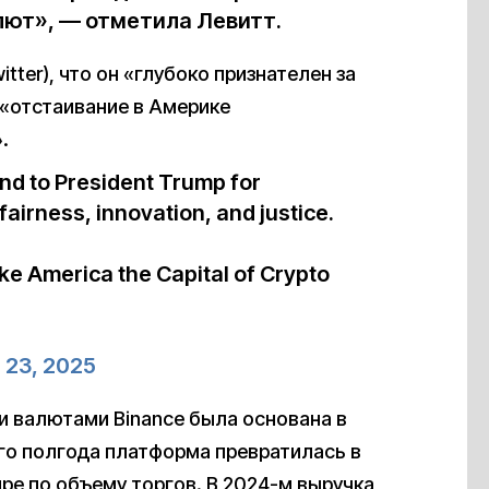
лют», — отметила Левитт.
tter), что он «глубоко признателен за
 «отстаивание в Америке
.
and to President Trump for
airness, innovation, and justice.
ke America the Capital of Crypto
 23, 2025
 валютами Binance была основана в
его полгода платформа превратилась в
ре по объему торгов. В 2024-м выручка