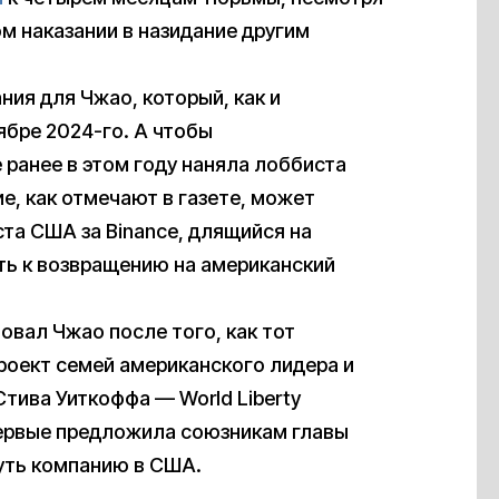
м наказании в назидание другим
ия для Чжао, который, как и
ябре 2024-го. А чтобы
ранее в этом году наняла лоббиста
, как отмечают в газете, может
а США за Binance, длящийся на
уть к возвращению на американский
овал Чжао после того, как тот
оект семей американского лидера и
тива Уиткоффа — World Liberty
впервые предложила союзникам главы
уть компанию в США.