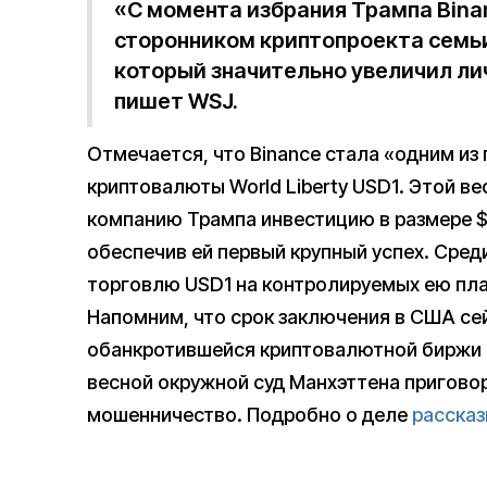
«С момента избрания Трампа Bin
сторонником криптопроекта семьи Т
который значительно увеличил ли
пишет WSJ.
Отмечается, что Binance стала «одним из
криптовалюты World Liberty USD1. Этой в
компанию Трампа инвестицию в размере $2
обеспечив ей первый крупный успех. Сред
торговлю USD1 на контролируемых ею пл
Напомним, что срок заключения в США се
обанкротившейся криптовалютной биржи 
весной окружной суд Манхэттена приговор
мошенничество. Подробно о деле
расска