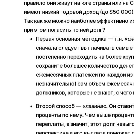
правило они живут на юге страны или на 
имеют низкий годовой доход (до $50 000)
Так как же можно наиболее эффективно ис
при этом погасить по ней долг?
Первая основная методика — т.н.
«
сн
сначала следует выплачивать самые
постепенно переходить на более круп
сохраните большее количество дене
ежемесячных платежей по каждой из ка
незначительно) сам объем ежемесячн
должников, которые не знают, с чего
Второй способ — «
лавина
«. Он стави
проценты по нему. Чем выше процент
переплаты, а значит, этот долг невы
перспективе и его выплата поможет 