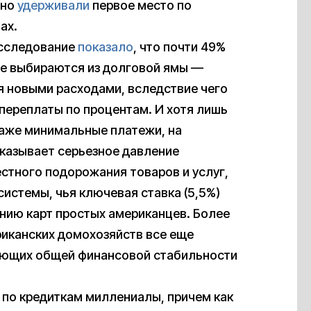
чно
удерживали
первое место по
ах.
исследование
показало
, что почти 49%
не выбираются из долговой ямы —
я новыми расходами, вследствие чего
переплаты по процентам. И хотя лишь
аже минимальные платежи, на
казывает серьезное давление
стного подорожания товаров и услуг,
системы, чья ключевая ставка (5,5%)
нию карт простых американцев. Более
риканских домохозяйств все еще
жающих общей финансовой стабильности
т по кредиткам миллениалы, причем как