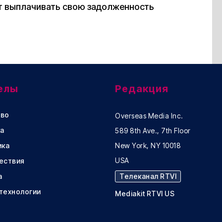
ет выплачивать свою задолженность
елы
Редакция
во
Overseas Media Inc.
а
589 8th Ave., 7th Floor
ика
New York, NY 10018
USA
ествия
а
Телеканал RTVI
 технологии
Mediakit RTVI US