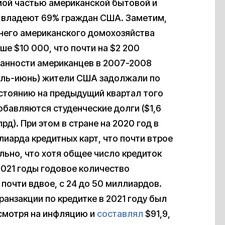
мой частью американской бытовой и
х владеют 69% граждан США. Заметим,
днего американского домохозяйства
ше $10 000, что почти на $2 200
ванности американцев в 2007-2008
рель-июнь) жители США задолжали по
остоянию на предыдущий квартал того
обавляются студенческие долги ($1,6
рд). При этом в стране на 2020 год в
иарда кредитных карт, что почти втрое
льно, что хотя общее число кредиток
 2021 годы годовое количество
почти вдвое, с 24 до 50 миллиардов.
ранзакции по кредитке в 2021 году был
есмотря на инфляцию и
составлял
$91,9,