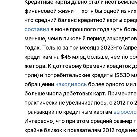
Кредитные карты давно стали неотъемле
финансовой жизни — хотя бы одной из ни
что средний баланс кредитной карты сре
составил
в июне прошлого года чуть боль
меньше, чем в пиковый период закредито
годах. Только за три месяца 2023-го (ап
кредиткам на $45 млрд больше, чем по с
же года. К долговому бремени кредиток д
трлн) и потребительские кредиты ($530 мл
обращении
находилось
более одного милл
больше числа дебетовых карт. Примечате
практически не увеличивалось, с 2012 по
транзакций по кредитным картам
выросло
Интересно, что при этом средний размер т
крайне близок к показателям 2012 года н