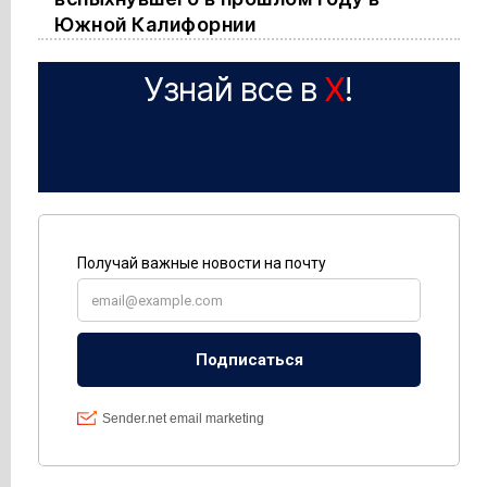
Южной Калифорнии
Узнай все в
X
!