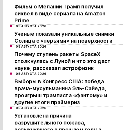
Фильм о Мелании Трамп получил
сиквел в виде сериала на Amazon
Prime
05 АВГУСТА 2026
Ученые показали уникальные снимки
Солнца с «перьями» на поверхности
05 АВГУСТА 2026
Почему ступень ракеты SpaceX
столкнулась с Луной и что это даст
науке, рассказал астрофизик
05 АВГУСТА 2026
Выборы в Конгресс США: победа
врача-мусульманина Эль-Сайеда,
проигрыш трамписта «фантому» и
другие итоги праймериз
05 АВГУСТА 2026
Установлена причина
разрушительного пожара,
вспыхнувшего в прошлом году в