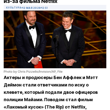
из-за фильма Netflix
КУЛЬТУРА
12 МАЯ 2026
12:51
Photo by Chris Pizzello/Invision/AP, File
Актеры и продюсеры Бен Аффлек и Мэтт
Деймон стали ответчиками по иску о
клевете, который подали двое офицеров
полиции Майами. Поводом стал фильм
«Лакомый кусок» (The Rip) от Netflix,