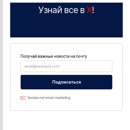
Узнай все в
X
!