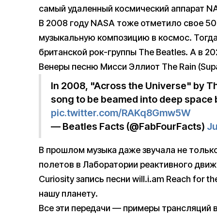
самый удаленный космический аппарат N
В 2008 году NASA тоже отметило свое 50
музыкальную композицию в космос. Тогда 
британской рок-группы The Beatles. А в 2
Венеры песню Мисси Эллиот The Rain (Supa
In 2008, "Across the Universe" by T
song to be beamed into deep space
pic.twitter.com/RAKq8Gmw5W
— Beatles Facts (@FabFourFacts)
Ju
В прошлом музыка даже звучала не только
полетов в Лаборатории реактивного дви
Curiosity запись песни will.i.am Reach for t
нашу планету.
Все эти передачи — примеры трансляций в