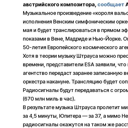
австрийского композитора,
сообщает
Музыкальное произведение «короля вальс
исполнения Венским симфоническим оркес
мая и будет транслироваться в прямом э
показами в Вене, Мадриде и Нью-Йорке. О
50-летия Европейского космического аген
Хотя в теории музыку Штрауса можно пре
времени, представители ESA заявили, что
агентство передаст заранее записанную 
оркестра накануне. Трансляцию будет со
Радиосигналы будут передаваться с огро
(670 млн миль в час).
В результате музыка Штрауса пролетит м
за 4,5 минуты, Юпитера — за 37, а мимо Не
радиосигналы окажутся на таком же расст