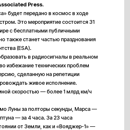
Associated
Press
.
а» будет передано в космос в ходе
тром. Это мероприятие состоится 31
фире с бесплатными публичными
но также станет частью празднования
тства (ESA).
образовать в радиосигналы в реальном
 во избежание технических проблем
версию, сделанную на репетиции
провождать живое исполнение.
мной скоростью — более 1 млрд км/ч
имо Луны за полторы секунды, Марса —
птуна — за 4 часа. За 23 часа
оянии от Земли, как и «Вояджер-1» —