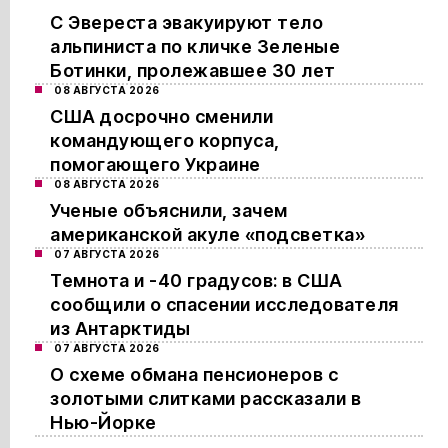
С Эвереста эвакуируют тело
альпиниста по кличке Зеленые
Ботинки, пролежавшее 30 лет
08 АВГУСТА 2026
США досрочно сменили
командующего корпуса,
помогающего Украине
08 АВГУСТА 2026
Ученые объяснили, зачем
американской акуле «подсветка»
07 АВГУСТА 2026
Темнота и -40 градусов: в США
сообщили о спасении исследователя
из Антарктиды
07 АВГУСТА 2026
О схеме обмана пенсионеров с
золотыми слитками рассказали в
Нью-Йорке