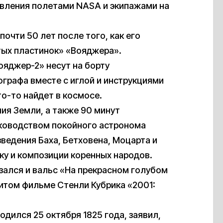
вления полетами NASA и экипажами на
очти 50 лет после того, как его
тых пластинок» «Вояджера».
ояджер-2» несут на борту
графа вместе с иглой и инструкциями
то-то найдет в космосе.
ния Земли, а также 90 минут
уководством покойного астронома
зведения Баха, Бетховена, Моцарта и
ку и композиции коренных народов.
зался и вальс «На прекрасном голубом
нитом фильме Стенли Кубрика «2001:
одился 25 октября 1825 года, заявил,