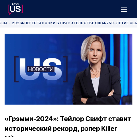
США - 2026
ПЕРЕСТАНОВКИ В ПРАВИТЕЛЬСТВЕ США
250-ЛЕТИЕ СШ
▶
▶
«Грэмми-2024»: Тейлор Свифт ставит
исторический рекорд, рэпер Killer