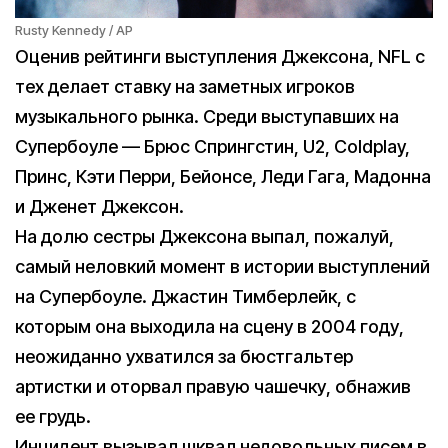
Rusty Kennedy / AP
Оценив рейтинги выступления Джексона, NFL с
тех делает ставку на заметных игроков
музыкального рынка. Среди выступавших на
Супербоуле — Брюс Спрингстин, U2, Coldplay,
Принс, Кэти Перри, Бейонсе, Леди Гага, Мадонна
и Дженет Джексон.
На долю сестры Джексона выпал, пожалуй,
самый неловкий момент в истории выступлений
на Супербоуле. Джастин Тимберлейк, с
которым она выходила на сцену в 2004 году,
неожиданно ухватился за бюстгальтер
артистки и оторвал правую чашечку, обнажив
ее грудь.
Инцидент вызывал шквал недовольных писем в