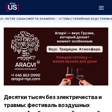
50-ЛЕТИЕ США
СМЕРТИ ЗНАМЕНИТОСТЕЙ
СТИХИЙНЫЕ БЕДСТВИЯ
О
▶
▶
▶
Десятки тысяч без электричества и
травмы: фестиваль воздушных