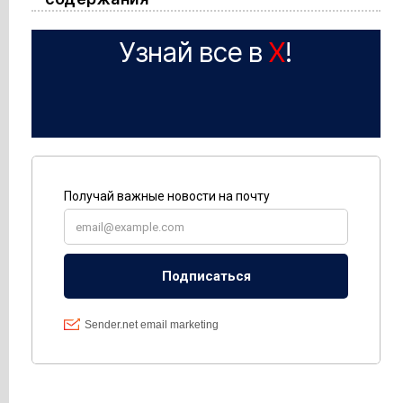
Узнай все в
X
!