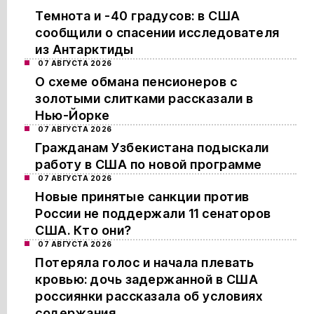
Темнота и -40 градусов: в США
сообщили о спасении исследователя
из Антарктиды
07 АВГУСТА 2026
О схеме обмана пенсионеров с
золотыми слитками рассказали в
Нью-Йорке
07 АВГУСТА 2026
Гражданам Узбекистана подыскали
работу в США по новой программе
07 АВГУСТА 2026
Новые принятые санкции против
России не поддержали 11 сенаторов
США. Кто они?
07 АВГУСТА 2026
Потеряла голос и начала плевать
кровью: дочь задержанной в США
россиянки рассказала об условиях
содержания