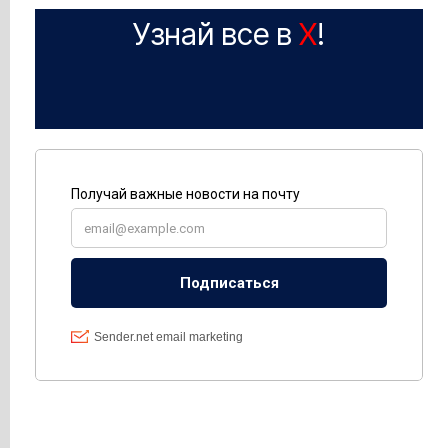
Узнай все в
X
!