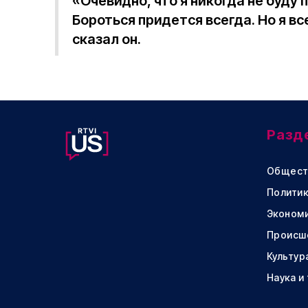
«Очевидно, что я никогда не буду
Бороться придется всегда. Но я в
сказал он.
Разд
Общест
Политик
Эконом
Происш
Культур
Наука и