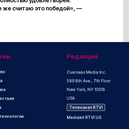
 полностью удовлетворен.
се же считаю это победой», —
елы
Редакция
во
Overseas Media Inc.
а
589 8th Ave., 7th Floor
ика
New York, NY 10018
USA
ествия
а
Телеканал RTVI
 технологии
Mediakit RTVI US