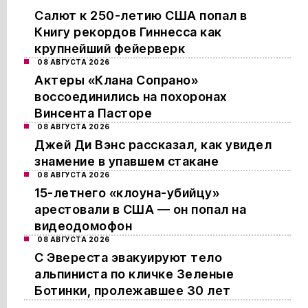
Салют к 250-летию США попал в
Книгу рекордов Гиннесса как
крупнейший фейерверк
08 АВГУСТА 2026
Актеры «Клана Сопрано»
воссоединились на похоронах
Винсента Пасторе
08 АВГУСТА 2026
Джей Ди Вэнс рассказал, как увидел
знамение в упавшем стакане
08 АВГУСТА 2026
15-летнего «клоуна-убийцу»
арестовали в США — он попал на
видеодомофон
08 АВГУСТА 2026
С Эвереста эвакуируют тело
альпиниста по кличке Зеленые
Ботинки, пролежавшее 30 лет