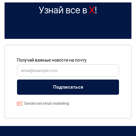
Узнай все в
X
!