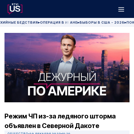
ХИЙНЫЕ БЕДСТВИЯ
ОПЕРАЦИЯ В ИРАНЕ
ВЫБОРЫ В США - 2026
ПОК
▶
▶
▶
Режим ЧП из-за ледяного шторма
объявлен в Северной Дакоте
ОБЩЕСТВО
29 ДЕКАБРЯ 2023
19:29