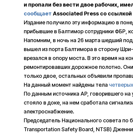
и пропали без вести двое рабочих, им
сообщает
Associated Press со ссылкой
Издание получило эту информацию в понед
прибывшие в Балтимор сотрудники ФБР, ко
Напомним, в ночь на 26 марта шедший по
вышел из порта Балтимора в сторону Шри-
врезался в опору моста. В это время на к
ремонтировавших дорожное полотно. Они 
только двое, остальных объявили пропав
На данный момент найдены тела
четверы
По данным источника AP, говорившего на 
стояло в доке, на нем сработала сигнали
электроснабжение.
Председатель Национального совета по бе
Transportation Safety Board, NTSB) Джен