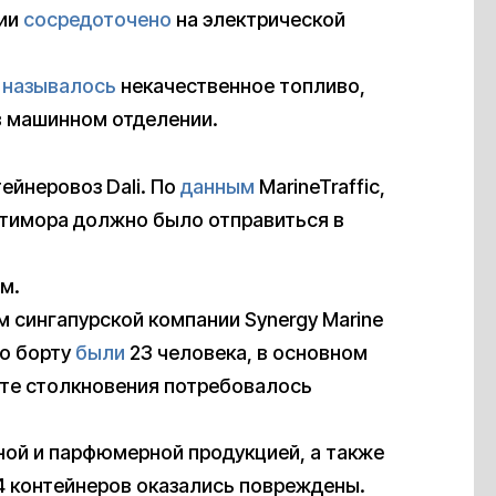
дии
сосредоточено
на электрической
я
называлось
некачественное топливо,
в машинном отделении.
ейнеровоз Dali. По
данным
MarineTraffic,
лтимора должно было отправиться в
м.
 сингапурской компании Synergy Marine
го борту
были
23 человека, в основном
ате столкновения потребовалось
ной и парфюмерной продукцией, а также
4 контейнеров оказались повреждены.