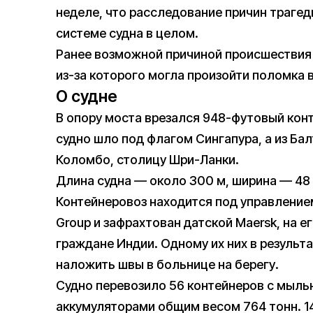
неделе, что расследование причин траге
системе судна в целом.
Ранее возможной причиной происшестви
из-за которого могла произойти поломка 
О судне
В опору моста врезался 948-футовый конт
судно шло под флагом Сингапура, а из Ба
Коломбо, столицу Шри-Ланки.
Длина судна — около 300 м, ширина — 48 
Контейнеровоз находится под управлением
Group и зафрахтован датской Maersk, на е
граждане Индии. Одному их них в результ
наложить швы в больнице на берегу.
Судно перевозило 56 контейнеров с мыль
аккумуляторами общим весом 764 тонн. 1