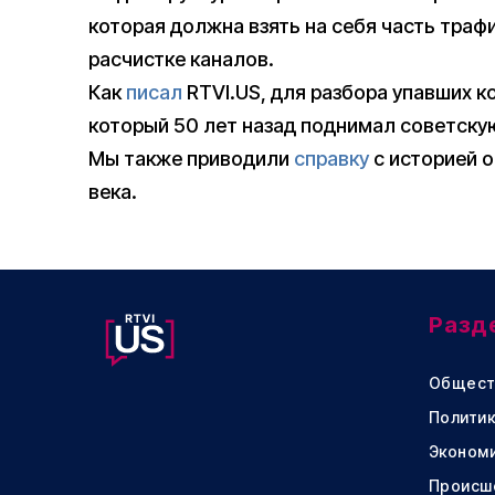
которая должна взять на себя часть траф
расчистке каналов.
Как
писал
RTVI.US, для разбора упавших к
который 50 лет назад поднимал советску
Мы также приводили
справку
с историей 
века.
Разд
Общест
Политик
Эконом
Происш