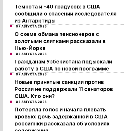
Темнота и -40 градусов: в США
сообщили о спасении исследователя
из Антарктиды
07 АВГУСТА 2026
О схеме обмана пенсионеров с
золотыми слитками рассказали в
Нью-Йорке
07 АВГУСТА 2026
Гражданам Узбекистана подыскали
работу в США по новой программе
07 АВГУСТА 2026
Новые принятые санкции против
России не поддержали 11 сенаторов
США. Кто они?
07 АВГУСТА 2026
Потеряла голос и начала плевать
кровью: дочь задержанной в США
россиянки рассказала об условиях
содержания