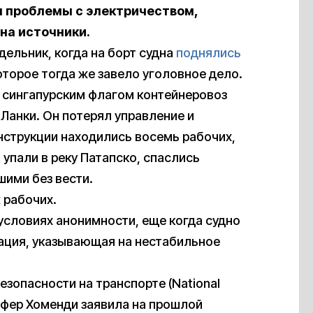
ел проблемы с электричеством,
 на источники.
ельник, когда на борт судна
поднялись
торое тогда же завело уголовное дело.
д сингапурским флагом контейнеровоз
Ланки. Он потерял управление и
онструкции находились восемь рабочих,
упали в реку Патапско, спаслись
шими без вести.
х
рабочих.
условиях анонимности, еще когда судно
зация, указывающая на нестабильное
зопасности на транспорте (National
нифер Хоменди заявила на прошлой