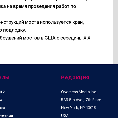
ика на время проведения работ по
онструкций моста используется кран,
ю подлодку.
обрушений мостов в США с середины XIX
елы
Редакция
во
Overseas Media Inc.
а
589 8th Ave., 7th Floor
ика
New York, NY 10018
USA
ествия