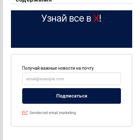
Узнай все в
X
!