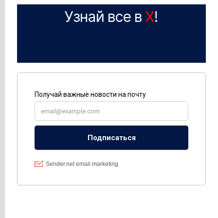
Узнай все в
X
!