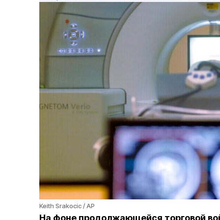
Keith Srakocic / AP
На фоне продолжающейся торговой во