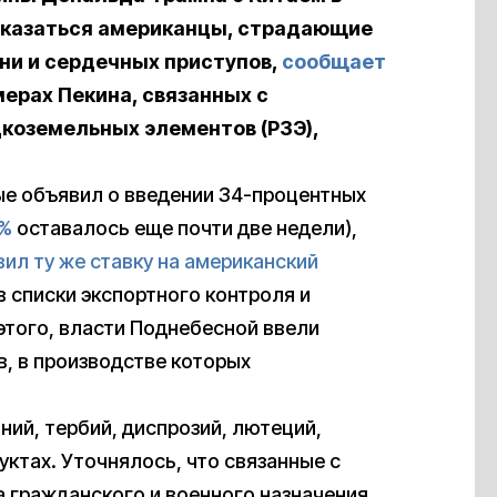
оказаться американцы, страдающие
ени и сердечных приступов,
сообщает
мерах Пекина, связанных с
коземельных элементов (РЗЭ),
ые объявил о введении 34-процентных
5%
оставалось еще почти две недели),
вил ту же ставку на американский
в списки экспортного контроля и
того, власти Поднебесной ввели
, в производстве которых
иний, тербий, диспрозий, лютеций,
дуктах. Уточнялось, что связанные с
 гражданского и военного назначения.