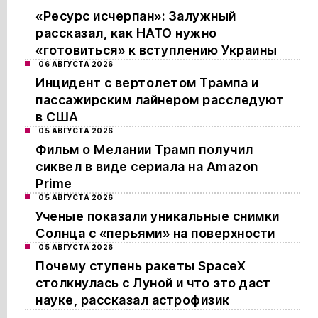
«Ресурс исчерпан»: Залужный
рассказал, как НАТО нужно
«готовиться» к вступлению Украины
06 АВГУСТА 2026
Инцидент с вертолетом Трампа и
пассажирским лайнером расследуют
в США
05 АВГУСТА 2026
Фильм о Мелании Трамп получил
сиквел в виде сериала на Amazon
Prime
05 АВГУСТА 2026
Ученые показали уникальные снимки
Солнца с «перьями» на поверхности
05 АВГУСТА 2026
Почему ступень ракеты SpaceX
столкнулась с Луной и что это даст
науке, рассказал астрофизик