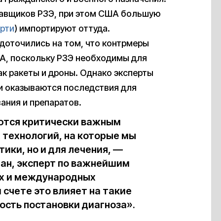
тавщиков РЗЭ, при этом США большую
ерти
) импортируют оттуда.
едоточились на том, что контрмеры
А, поскольку РЗЭ необходимы для
ак ракеты и дроны. Однако эксперты
и оказываются последствия для
ания и препаратов.
ются критически важным
технологий, на которые мы
ики, но и для лечения, —
ан, эксперт по важнейшим
х и международных
 счете это влияет на такие
ость постановки диагноза».