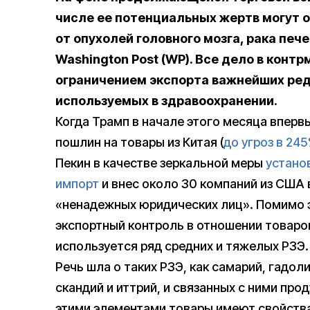
числе ее потенциальных жертв могут 
от опухолей головного мозга, рака печ
Washington Post (WP). Все дело в контр
ограничением экспорта важнейших ред
используемых в здравоохранении.
Когда Трамп в начале этого месяца вперв
пошлин на товары из Китая (
до угроз в 24
Пекин в качестве зеркальной меры
устано
импорт
и внес около 30 компаний из США 
«ненадежных юридических лиц». Помимо э
экспортный контроль в отношении товаров
используется ряд средних и тяжелых РЗЭ.
Речь шла о таких РЗЭ, как самарий, гадол
скандий и иттрий, и связанных с ними про
этими элементами товары имеют свойства