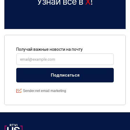
Узнай все в
X
!