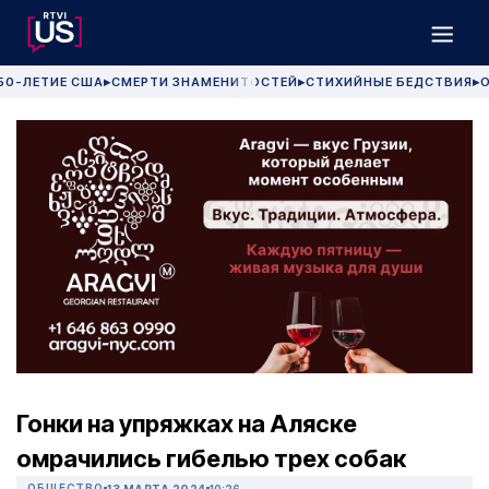
50-ЛЕТИЕ США
СМЕРТИ ЗНАМЕНИТОСТЕЙ
СТИХИЙНЫЕ БЕДСТВИЯ
О
▶
▶
▶
Гонки на упряжках на Аляске
омрачились гибелью трех собак
ОБЩЕСТВО
13 МАРТА 2024
10:26