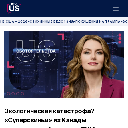
 В США - 2026
СТИХИЙНЫЕ БЕДСТВИЯ
ПОКУШЕНИЯ НА ТРАМПА
ВС
▶
▶
▶
Экологическая катастрофа?
«Суперсвиньи» из Канады