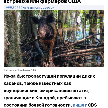
встревожили фермеров США
ОБЩЕСТВО
16 ФЕВРАЛЯ 2025
09:41
Rebecca Santana / AP
Из-за быстрорастущей популяции диких
кабанов, также известных как
«суперсвиньи», американские штаты,
граничащие с Канадой, пребывают в
состоянии боевой готовности,
пишет
CBS