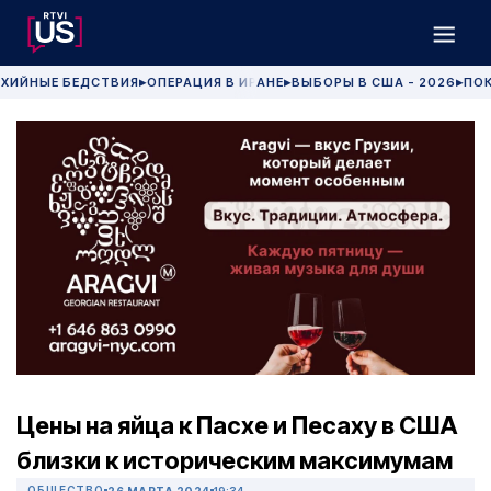
ХИЙНЫЕ БЕДСТВИЯ
ОПЕРАЦИЯ В ИРАНЕ
ВЫБОРЫ В США - 2026
ПОК
▶
▶
▶
Цены на яйца к Пасхе и Песаху в США
близки к историческим максимумам
ОБЩЕСТВО
26 МАРТА 2024
19:34