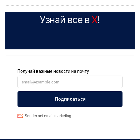
Узнай все в
X
!