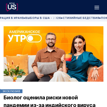
РАЦИЯ В ИРАНЕ
ВЫБОРЫ В США - 2026
СТИХИЙНЫЕ БЕДСТВИЯ
ПОК
▶
▶
▶
ЭКСКЛЮЗИВ
Биолог оценила риски новой
пандемии из-за индийского вируса