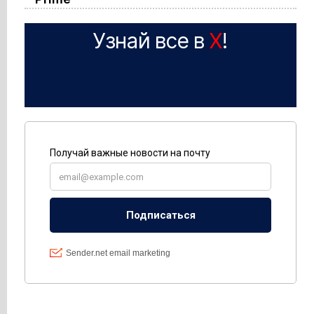
Узнай все в
X
!