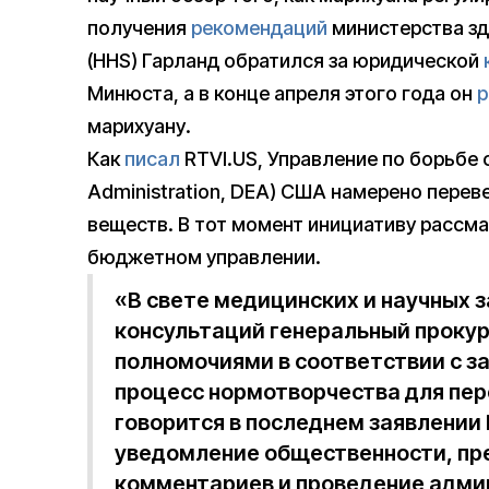
получения
рекомендаций
министерства зд
(HHS) Гарланд обратился за юридической
Минюста, а в конце апреля этого года он
р
марихуану.
Как
писал
RTVI.US, Управление по борьбе 
Administration, DEA) США намерено перев
веществ. В тот момент инициативу рассм
бюджетном управлении.
«В свете медицинских и научных 
консультаций генеральный прокур
полномочиями в соответствии с з
процесс нормотворчества для пере
говорится в последнем заявлении
уведомление общественности, пр
комментариев и проведение адми