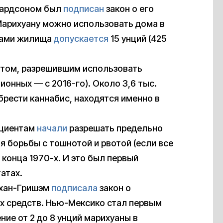
ичардсоном был
подписан
закон о его
Марихуану можно использовать дома в
елами жилища
допускается
15 унций (425
том, разрешившим использовать
ионных — с 2016-го). Около 3,6 тыс.
обрести каннабис, находятся именно в
ациентам
начали
разрешать предельно
 борьбы с тошнотой и рвотой (если все
конца 1970-х. И это был первый
атах.
ухан-Гришэм
подписала
закон о
х средств. Нью-Мексико стал первым
ние от 2 до 8 унций марихуаны в