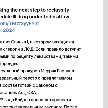
king the next step to reclassify
dule III drug under federal law.
r.com/TMztSyyFYm
, 2024
ет из Списка I, в котором находятся
ак героин и ЛСД. Если правило вступит
емыми по рецепту лекарствами, такими
стероиды.
енеральный прокурор Меррик Гарланд
деральный реестр о предлагаемом
в соответствии с Законом о
stances Act, CSA).
22 года Байден попросил провести
ируется федеральным законом. После