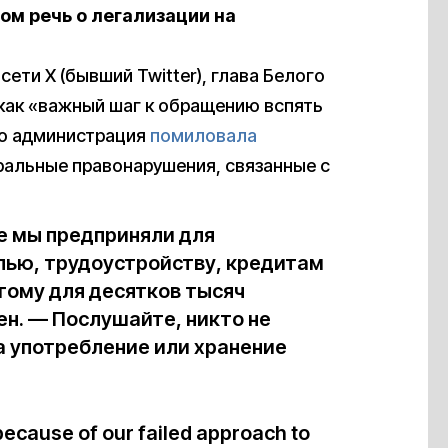
ом речь о легализации на
ети X (бывший Twitter), глава Белого
как «важный шаг к обращению вспять
го администрация
помиловала
ральные правонарушения, связанные с
е мы предприняли для
илью, трудоустройству, кредитам
гому для десятков тысяч
ен. — Послушайте, никто не
а употребление или хранение
ecause of our failed approach to