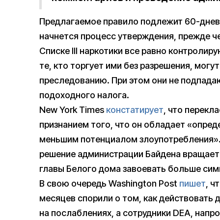
Предлагаемое правило подлежит 60-днев
начнется процесс утверждения, прежде че
Списке III наркотики все равно контроли
те, кто торгует ими без разрешения, могу
преследованию. При этом они не подпада
подоходного налога.
New York Times
констатирует
, что перекл
признанием того, что он обладает «опре
меньшим потенциалом злоупотребления». 
решение администрации Байдена вращаетс
главы Белого дома завоевать больше сим
В свою очередь Washington Post
пишет
, ч
месяцев спорили о том, как действовать 
на послаблениях, а сотрудники DEA, напр