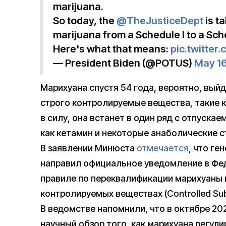
marijuana.
So today, the
@TheJusticeDept
is ta
marijuana from a Schedule I to a Sche
Here's what that means:
pic.twitte
— President Biden (@POTUS)
May 16
Марихуана спустя 54 года, вероятно, выйд
строго контролируемые вещества, такие к
в силу, она встанет в один ряд с отпуска
как кетамин и некоторые анаболические 
В заявлении Минюста
отмечается
, что г
направил официальное уведомление в Фе
правиле по переквалификации марихуаны 
контролируемых веществах (Controlled Sub
В ведомстве напомнили, что в октябре 20
научный обзор того, как марихуана регул