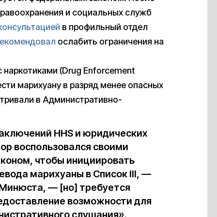
равоохранения и социальных служб
консультацией
в профильный отдел
екомендовал
ослабить ограничения на
с наркотиками (Drug Enforcement
ести марихуану в разряд менее опасных
атривали в Административно-
заключений HHS и юридических
ор воспользовался своими
аконом, чтобы инициировать
вода марихуаны в Список III, —
 Минюста, — [но] требуется
едоставление возможности для
нистративного слушания».