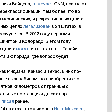
тники Байдена,
отмечает
CNN, признают
ереклассификации, тем более что во
в медицинских, и рекреационных целях.
нных целях
легализован
в 24 штатах, в
сачусетсе. В 2012 году первыми
шингтон и Колорадо. В этом году
х целях
могут
пять штатов — Гавайи,
а и Флорида, где вопрос будет
к Индиана, Канзас и Техас. В них по-
ые с каннабисом, но приобрести его
сятков километров от границы с
гальные поставщики до сих пор
S
писал
ранее.
 14 штатах, в том числе в
Нью-Мексико
,