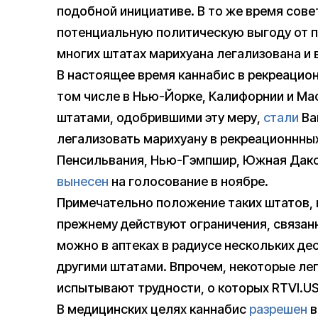
подобной инициативе. В то же время сове
потенциальную политическую выгоду от п
многих штатах марихуана легализована и 
В настоящее время каннабис в рекреацио
том числе в Нью-Йорке, Калифорнии и Мас
штатами, одобрившими эту меру,
стали
Ва
легализовать марихуану в рекреационнны
Пенсильвания, Нью-Гэмпшир, Южная Дакот
вынесен
на голосование в ноябре.
Примечательно положение таких штатов, ка
прежнему действуют ограничения, связанн
можно в аптеках в радиусе нескольких де
другими штатами. Впрочем, некоторые ле
испытывают трудности, о которых RTVI.U
В медицинских целях каннабис
разрешен
в