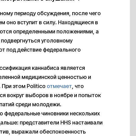
ному периоду обсуждения, после чего
м оно вступит в силу. Находящиеся в
руются определенными положениями, а
т подвергнуться уголовному
ют под действие федерального
ассификация каннабиса является
деленной медицинской ценностью и
При этом Politico
отмечает
, что
я вокруг выборов в ноябре и попыток
патий среди молодежи.
то федеральные чиновники нескольких
дальше: представители HHS настаивали
отив, выражали обеспокоенность