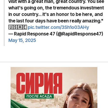
visit with a great man, great country. You see
what's going on, the tremendous investment
in our country… it's an honor to be here, and
the last four days have been really amazing."
🇺🇸🇦🇪
pic.twitter.com/3Sh1o03AHy
— Rapid Response 47 (@RapidResponse47)
May 15, 2025