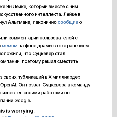
е Ян Лейке, который вместе с ним
скусственного интеллекта. Лейке в
янул Альтмана, лаконично
сообщив
о
или комментарии пользователей с
а
мемом
на фоне драмы с отстранением
положили, что Суцкевер стал
компании, поэтому решил сместить
из своих публикаций в X миллиардер
OpenAI. Он позвал Суцкевера в команду
ыл известен своими работами по
пании Google.
is is worrying.