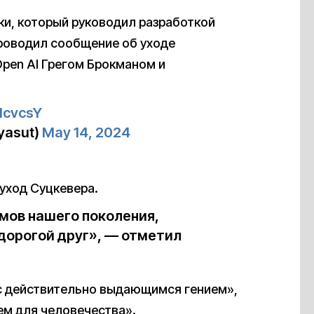
и, который руководил разработкой
роводил сообщение об уходе
pen AI Грегом Брокманом и
IcvcsY
lyasut)
May 14, 2024
 уход Суцкевера.
умов нашего поколения,
 дорогой друг», — отметил
«с действительно выдающимся гением»,
ем для человечества».