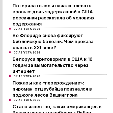
Потеряла голос и начала плевать
кровью: дочь задержанной в США
россиянки рассказала об условиях
содержания
07 АВГУСТА 2026
Во Флориде снова фиксируют
библейскую болезнь. Чем проказа
опасна в XXI веке?
07 АВГУСТА 2026
Белоруса приговорили в США к 16
годам за вымогательство через
интернет
07 АВГУСТА 2026
Пожары как «перерождение»:
пироман-отцеубийца признался в
поджоге лесов Вашингтона
07 АВГУСТА 2026
Стало известно, каких американцев в
России просил освободить Рубио