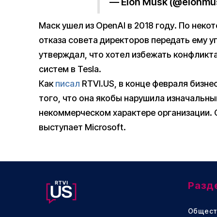
— Elon Musk (@elonmu
Маск ушел из OpenAI в 2018 году. По неко
отказа совета директоров передать ему у
утверждал, что хотел избежать конфликта
систем в Tesla.
Как
писал
RTVI.US, в конце февраля бизне
того, что она якобы нарушила изначальн
некоммерческом характере организации.
выступает Microsoft.
Разд
Общест