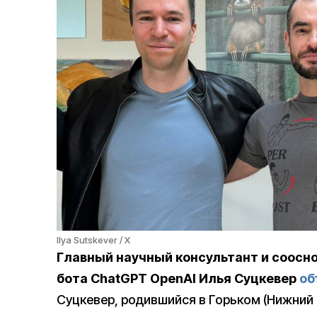
Ilya Sutskever / X
Главный научный консультант и
соосн
бота ChatGPT OpenAI
Илья Суцкевер
об
Суцкевер, родившийся в Горьком (Нижний Н