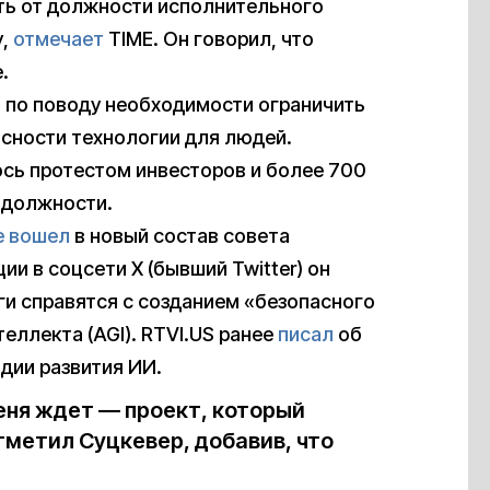
ть от должности исполнительного
у,
отмечает
TIME. Он говорил, что
.
 по поводу необходимости ограничить
асности технологии для людей.
ось протестом инвесторов и более 700
 должности.
е вошел
в новый состав совета
и в соцсети X (бывший Twitter) он
еги справятся с созданием «безопасного
еллекта (AGI). RTVI.US ранее
писал
об
дии развития ИИ.
меня ждет — проект, который
тметил Суцкевер, добавив, что