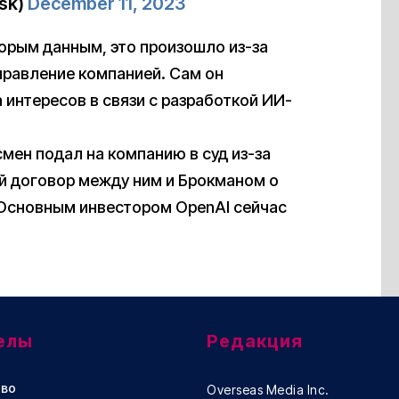
sk)
December 11, 2023
торым данным, это произошло из-за
правление компанией. Сам он
 интересов в связи с разработкой ИИ-
смен подал на компанию в суд из-за
ый договор между ним и Брокманом о
 Основным инвестором OpenAI cейчас
елы
Редакция
во
Overseas Media Inc.