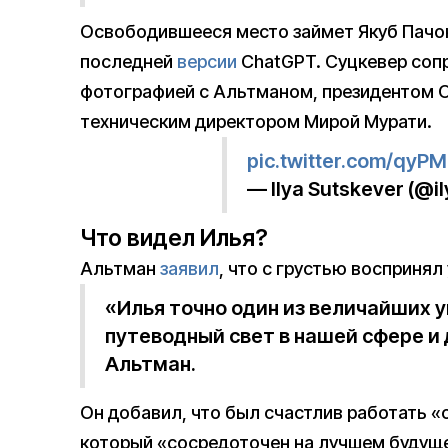
Освободившееся место займет Якуб Пачок
последней
версии
ChatGPT. Суцкевер соп
фотографией с Альтманом, президентом O
техническим директором Мирой Мурати.
pic.twitter.com/qyPM
— Ilya Sutskever (@i
Что видел Илья?
Альтман
заявил
, что с грустью воспринял
«Илья точно один из величайших 
путеводный свет в нашей сфере и
Альтман.
Он добавил, что был счастлив работать 
который «сосредоточен на лучшем будущ