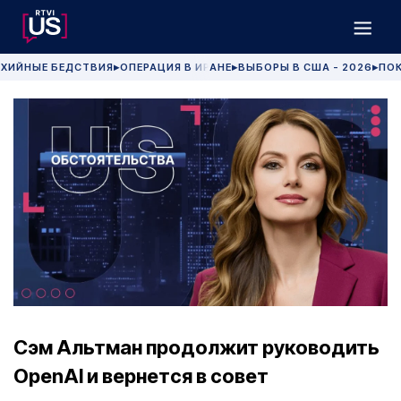
ХИЙНЫЕ БЕДСТВИЯ
ОПЕРАЦИЯ В ИРАНЕ
ВЫБОРЫ В США - 2026
ПОК
▶
▶
▶
Сэм Альтман продолжит руководить
OpenAI и вернется в совет