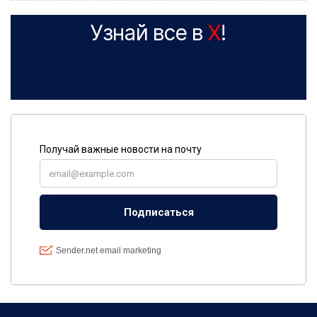
Узнай все в
X
!