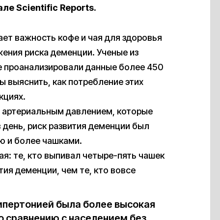
е Scientific Reports.
ет важность кофе и чая для здоровья
ижения риска деменции. Ученые из
е проанализировали данные более 450
бы выяснить, как потребление этих
кциях.
м артериальным давлением, которые
 день, риск развития деменции был
ью и более чашками.
я: те, кто выпивал четыре-пять чашек
тия деменции, чем те, кто вовсе
гипертонией была более высокая
о сравнению с населением без