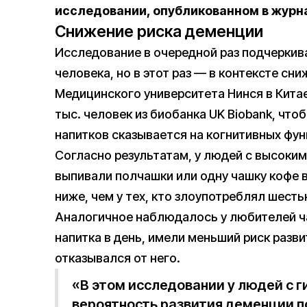
исследовании, опубликованном в журнал
Снижение риска деменции
Исследование в очередной раз подчеркива
человека, но в этот раз — в контексте сн
Медицинского университета Нинся в Кита
тыс. человек из биобанка UK Biobank, что
напитков сказывается на когнитивных фун
Согласно результатам, у людей с высоки
выпивали полчашки или одну чашку кофе в
ниже, чем у тех, кто злоупотреблял шест
Аналогичное наблюдалось у любителей ча
напитка в день, имели меньший риск разви
отказывался от него.
«В этом исследовании у людей с 
вероятность развития деменции п