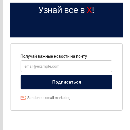
Узнай все в
X
!