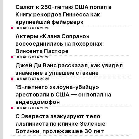
Салют к 250-летию США попал в
Книгу рекордов Гиннесса как
крупнейший фейерверк
08 АВГУСТА 2026
Актеры «Клана Сопрано»
воссоединились на похоронах
Винсента Пасторе
08 АВГУСТА 2026
Джей Ди Вэнс рассказал, как увидел
знамение в упавшем стакане
08 АВГУСТА 2026
15-летнего «клоуна-убийцу»
арестовали в США — он попал на
видеодомофон
08 АВГУСТА 2026
С Эвереста эвакуируют тело
альпиниста по кличке Зеленые
Ботинки, пролежавшее 30 лет